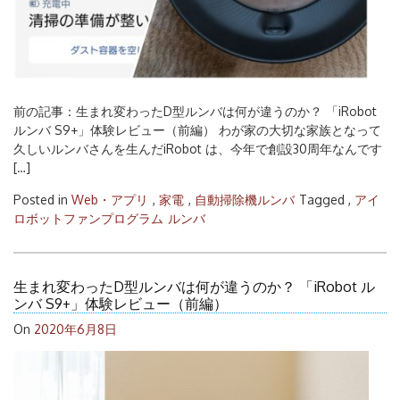
前の記事：生まれ変わったD型ルンバは何が違うのか？ 「iRobot
ルンバ S9+」体験レビュー（前編） わが家の大切な家族となって
久しいルンバさんを生んだiRobot は、今年で創設30周年なんです
[…]
Posted in
Web・アプリ
,
家電
,
自動掃除機ルンバ
Tagged ,
アイ
ロボットファンプログラム
ルンバ
生まれ変わったD型ルンバは何が違うのか？ 「iRobot ル
ンバ S9+」体験レビュー（前編）
On
2020年6月8日