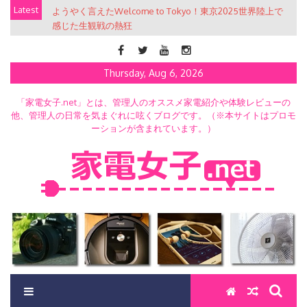
Skip
Latest
ようやく言えたWelcome to Tokyo！東京2025世界陸上で
to
感じた生観戦の熱狂
content
Thursday, Aug 6, 2026
「家電女子.net」とは、管理人のオススメ家電紹介や体験レビューの
他、管理人の日常を気まぐれに呟くブログです。（※本サイトはプロモ
ーションが含まれています。）