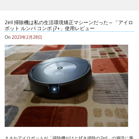
2in1 掃除機は私の生活環境矯正マシーンだった～「アイロ
ボット ルンバ コンボ j7+」使用レビュー
On
2023年2月28日
まさかアイロボットが「掃除機がけと拭き掃除の2in1」の潮流に乗