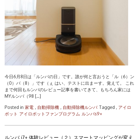
今日6月8日は「ルンバの日」です。誰が何と言おうと「ル（6）ン
（0）バ（8）」です（ぇ はい、テストに出まーす。覚えて。 これ
まで何回もルンバのレビュー記事を書いてきて、もちろん家には
MYルンバ（98 […]
Posted in
家電
,
自動掃除機
,
自動掃除機ルンバ
Tagged ,
アイロ
ボット
アイロボットファンプログラム
ルンバs9+
ルンバ i7+ 体験レビュー（２）スマートマッピングが変え