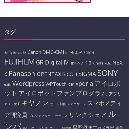
タグ
Canon
DMC-CM1
EP-805A
BenQ
Botvac 85
EPSON
FUJIFILM
GR Digital IV
NEX-
K-3
Kindle
HDR-MV1
kobo
SONY
Panasonic
SIGMA
6
PENTAX
RICOH
Wordpress
アイロボ
xperia
WPTouch
X-E1
sudio
ット
アイロボットファンプログラム
アプリ
キヤノン
スマホメディ
カメラ女子
サイト制作
スマホケース
ル
リンクシェア
ア研究員
プロジェクター
ミラーレス
ンバ
星野源
東京カメラ部
楽天
ルンバ980
レンズ
ロボット掃除機