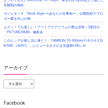
生観戦の熱狂
ガジェタッチ「Work Style 〜あなたの仕事術〜」公開収録でブロ
ガー愛を叫ぶの巻
ムズっ！でも楽しい！アートアクアリウムの青は涙色～3度目の
「PICTURE-RIUM」撮影会
このレンズを推し活に捧ぐ！「TAMRON 70-300mm F/4.5-6.3 Di
III RXD （A047）」レビュー＆ささのま生誕祭LIVEレポ
アーカイブ
ア
ー
カ
イ
Facebook
ブ