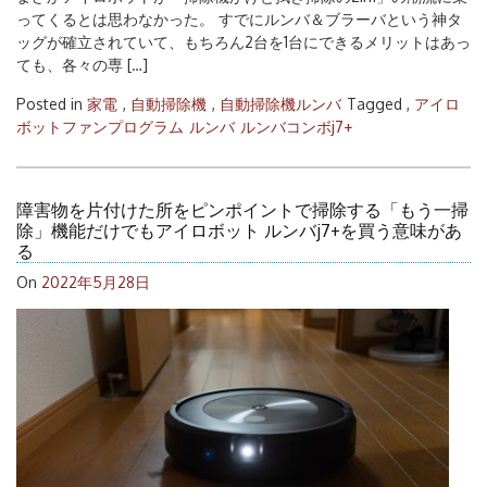
ってくるとは思わなかった。 すでにルンバ＆ブラーバという神タ
ッグが確立されていて、もちろん2台を1台にできるメリットはあっ
ても、各々の専 […]
Posted in
家電
,
自動掃除機
,
自動掃除機ルンバ
Tagged ,
アイロ
ボットファンプログラム
ルンバ
ルンバコンボj7+
障害物を片付けた所をピンポイントで掃除する「もう一掃
除」機能だけでもアイロボット ルンバj7+を買う意味があ
る
On
2022年5月28日