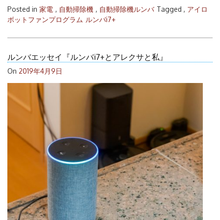
Posted in
家電
,
自動掃除機
,
自動掃除機ルンバ
Tagged ,
アイロ
ボットファンプログラム
ルンバi7+
ルンバエッセイ『ルンバi7+とアレクサと私』
On
2019年4月9日