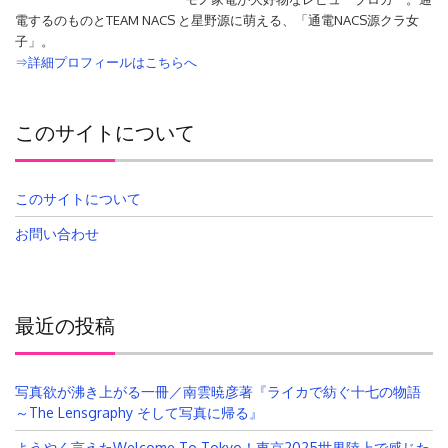
電するのものとTEAM NACS と星野源に萌える、「通電NACS源クラ女
子」。
⇒詳細プロフィールはこちらへ
このサイトについて
このサイトについて
お問い合わせ
最近の投稿
写真欲が沸き上がる一冊／南雲暁彦著『ライカで紡ぐ十七の物語
～The Lensgraphy そして写真に帰る』
ようやく言えたWelcome To Tokyo！東京2025世界陸上で感じた