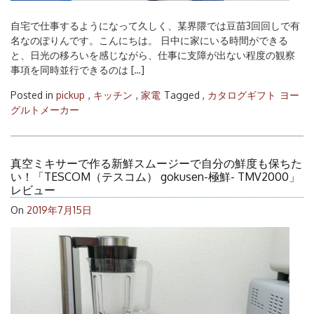
自宅で仕事するようになって久しく、某界隈では豆苗3回回しで有
名なのぽりんです。こんにちは。 日中に家にいる時間ができる
と、日光の移ろいを感じながら、仕事に支障が出ない程度の観察
事項を同時並行できるのは […]
Posted in
pickup
,
キッチン
,
家電
Tagged ,
カタログギフト
ヨー
グルトメーカー
真空ミキサーで作る新鮮スムージーで自分の鮮度も保ちた
い！「TESCOM（テスコム） gokusen-極鮮- TMV2000」
レビュー
On
2019年7月15日