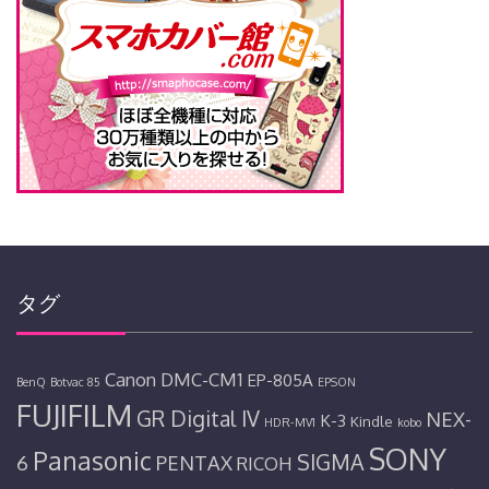
タグ
Canon
DMC-CM1
EP-805A
BenQ
Botvac 85
EPSON
FUJIFILM
GR Digital IV
NEX-
K-3
Kindle
HDR-MV1
kobo
SONY
Panasonic
SIGMA
6
PENTAX
RICOH