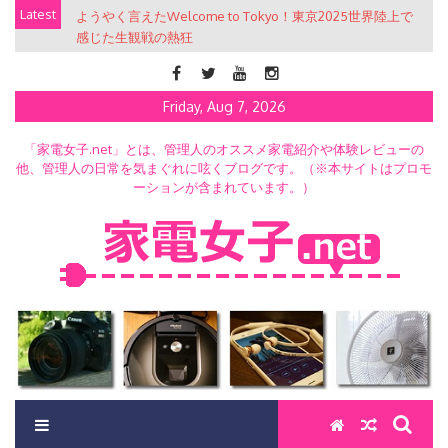
Skip
Latest
ようやく言えたWelcome to Tokyo！東京2025世界陸上で
to
感じた生観戦の熱狂
content
Friday, Aug 7, 2026
「家電女子.net」とは、管理人のオススメ家電紹介や体験レビューの
他、管理人の日常を気まぐれに呟くブログです。（※本サイトはプロモ
ーションが含まれています。）