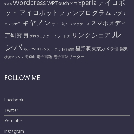
Wordpress
アイロボ
xperia
WPTouch
X-E1
sudio
ット
アイロボットファンプログラム
アプリ
キヤノン
スマホメディ
カメラ女子
サイト制作
スマホケース
ル
リンクシェア
ア研究員
プロジェクター
ミラーレス
ンバ
星野源
東京カメラ部
楽天
ルンバ980
レンズ
ロボット掃除機
電子書籍
電子書籍リーダー
横浜マラソン
野辺山
FOLLOW ME
Facebook
Twitter
YouTube
Instagram