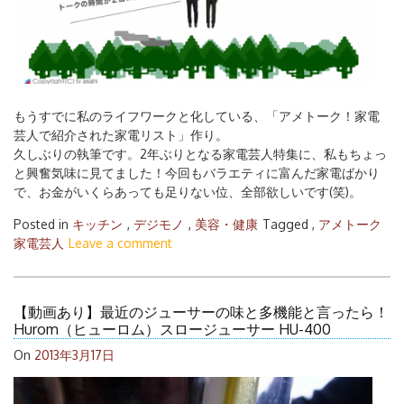
もうすでに私のライフワークと化している、「アメトーク！家電
芸人で紹介された家電リスト」作り。
久しぶりの執筆です。2年ぶりとなる家電芸人特集に、私もちょっ
と興奮気味に見てました！今回もバラエティに富んだ家電ばかり
で、お金がいくらあっても足りない位、全部欲しいです(笑)。
Posted in
キッチン
,
デジモノ
,
美容・健康
Tagged ,
アメトーク
検
家電芸人
Leave a comment
索:
【動画あり】最近のジューサーの味と多機能と言ったら！
Hurom（ヒューロム）スロージューサー HU-400
On
2013年3月17日