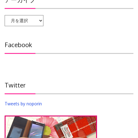
ア
ー
カ
イ
Facebook
ブ
Twitter
Tweets by noporin