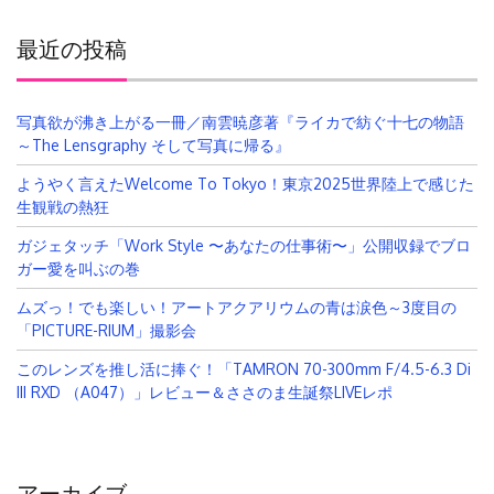
最近の投稿
写真欲が沸き上がる一冊／南雲暁彦著『ライカで紡ぐ十七の物語
～The Lensgraphy そして写真に帰る』
ようやく言えたWelcome To Tokyo！東京2025世界陸上で感じた
生観戦の熱狂
ガジェタッチ「Work Style 〜あなたの仕事術〜」公開収録でブロ
ガー愛を叫ぶの巻
ムズっ！でも楽しい！アートアクアリウムの青は涙色～3度目の
「PICTURE-RIUM」撮影会
このレンズを推し活に捧ぐ！「TAMRON 70-300mm F/4.5-6.3 Di
III RXD （A047）」レビュー＆ささのま生誕祭LIVEレポ
アーカイブ