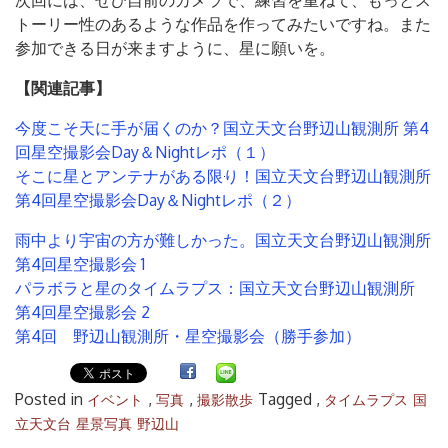
次回には、ぜひ自前のカメラで、練習を重ねて、もっとス
トーリー性のあるような作品を作ってみたいですね。また
参加できる日が来ますように、星に願いを。
【関連記事】
今度こそ天に手が届くのか？国立天文台野辺山観測所 第4
回星空撮影会Day＆Nightレポ（１）
そこに星とアンテナがある限り！国立天文台野辺山観測所
検
第4回星空撮影会Day＆Nightレポ（２）
索:
雨中より宇宙の方が難しかった。国立天文台野辺山観測所
第4回星空撮影会 1
パラボラと星のタイムラプス：国立天文台野辺山観測所
第4回星空撮影会 2
第4回 野辺山観測所・星空撮影会（勝手参加）
Posted in
,
,
Tagged ,
イベント
写真
撮影散歩
タイムラプス
国
立天文台
星景写真
野辺山