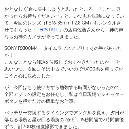
おとなしく1台に集中しようと思ったところ、「これ、良
かったらお持ちください･･」と、いつもお世話になってい
て、今回のレンズ（FE 16-35mm F2.8 GM）もレンタルさ
せてもらった「
TECSTAFF
」の店員佐藤さんから、神の声
ならぬ神のカメラが降ってきました。
SONY RX100M4！ タイムラプスアプリ！その手があった
か！
こんなことならNEX6 位残しておくべきだったのか･･･と
思いつつ、次回こそは中古でいいのでRX100系を買ってお
こうと心に決めました。
が、今回はもう使い方すら勉強する時間がなかったので、
全部アプリの設定をお任せし、私は当日現場でシャッター
ボタンを押すだけの簡単なお仕事。
バッテリー交換するタイミングでアングルを変え、夕日が
落ちる場所と星が回る場所の2か所、15秒間隔で2時間前後
ずつ、計700枚程度撮影できました。