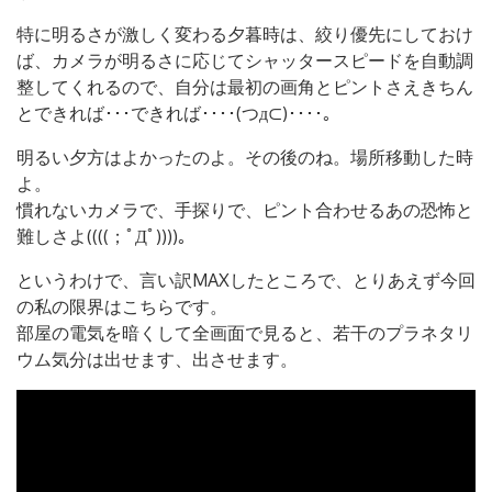
特に明るさが激しく変わる夕暮時は、絞り優先にしておけ
ば、カメラが明るさに応じてシャッタースピードを自動調
整してくれるので、自分は最初の画角とピントさえきちん
とできれば･･･できれば････(つд⊂)････。
明るい夕方はよかったのよ。その後のね。場所移動した時
よ。
慣れないカメラで、手探りで、ピント合わせるあの恐怖と
難しさよ((((；ﾟДﾟ))))。
というわけで、言い訳MAXしたところで、とりあえず今回
の私の限界はこちらです。
部屋の電気を暗くして全画面で見ると、若干のプラネタリ
ウム気分は出せます、出させます。