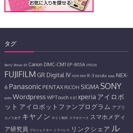
タグ
Canon
DMC-CM1
EP-805A
BenQ
Botvac 85
EPSON
FUJIFILM
GR Digital IV
NEX-
K-3
Kindle
HDR-MV1
kobo
SONY
Panasonic
SIGMA
6
PENTAX
RICOH
Wordpress
アイロボ
xperia
WPTouch
X-E1
sudio
ット
アイロボットファンプログラム
アプリ
キヤノン
スマホメディ
カメラ女子
サイト制作
スマホケース
ル
リンクシェア
ア研究員
プロジェクター
ミラーレス