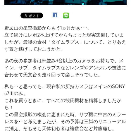
野辺山の星空撮影からもう1ヵ月かぁ･･･。
立て続けにレポ2本上げてからちょっと現実逃避していま
したが、最後の素材「タイムラプス」について、とりあえ
ず置き逃げしておこうかと。
あの夜の参加者は軒並み3台以上のカメラをお持ちで、メ
イン、サブ、タイムラプスなどレンズやアングルや技法に
合わせて天文台を走り回って楽しそうでした。
私も･･と思っても、現在私の所持カメラはメインのSONY
α7IIIのみ。
これを買うときに、すべての
彼氏
機材を精算しましたか
ら！
この星空撮影の機会に恵まれた時、サブ機に中古のミラー
レスを･･と考えましたが、その予算は三脚のリニューアル
に消え、そもそも天体初心者は複数台など片腹痛し。