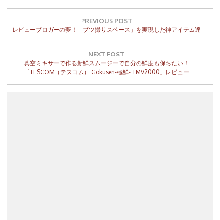
投
稿
PREVIOUS POST
Previous
ナ
レビューブロガーの夢！「ブツ撮りスペース」を実現した神アイテム達
Post:
ビ
ゲ
NEXT POST
ー
Next
真空ミキサーで作る新鮮スムージーで自分の鮮度も保ちたい！
シ
Post:
「TESCOM（テスコム） Gokusen-極鮮- TMV2000」レビュー
ョ
ン