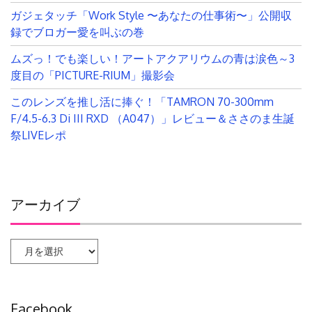
ガジェタッチ「Work Style 〜あなたの仕事術〜」公開収
録でブロガー愛を叫ぶの巻
ムズっ！でも楽しい！アートアクアリウムの青は涙色～3
度目の「PICTURE-RIUM」撮影会
このレンズを推し活に捧ぐ！「TAMRON 70-300mm
F/4.5-6.3 Di III RXD （A047）」レビュー＆ささのま生誕
祭LIVEレポ
アーカイブ
ア
ー
カ
イ
Facebook