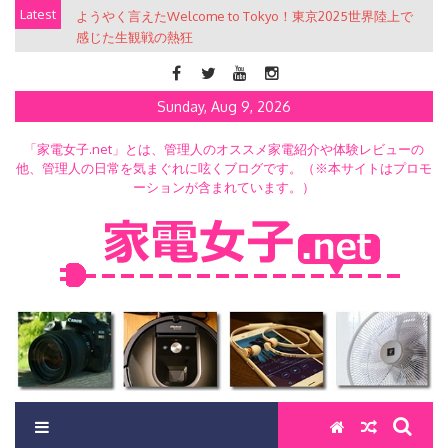
Skip
Latest
ようやく言えたWelcome to Tokyo！東京2025世界陸上で
to
感じた生観戦の熱狂
content
Sunday, Aug 9, 2026
「家電女子.net」とは、管理人のオススメ家電紹介や体験レビューの
他、管理人の日常を気まぐれに呟くブログです。（※本サイトはプロモ
ーションが含まれています。）