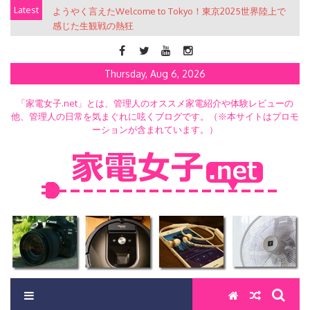
Skip
Latest
ようやく言えたWelcome to Tokyo！東京2025世界陸上で
to
感じた生観戦の熱狂
content
Thursday, Aug 6, 2026
「家電女子.net」とは、管理人のオススメ家電紹介や体験レビューの
他、管理人の日常を気まぐれに呟くブログです。（※本サイトはプロモ
ーションが含まれています。）