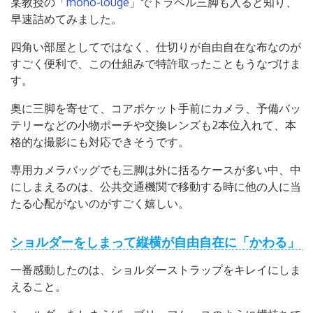
某教授の「
mono-louge
」でトラベル三脚も入ると知り、
早速詰めてみました。
四角い部屋としてではなく、仕切りが自由自在な布なのが
すごく便利で、この仕組みで特許取ったこともうなづけま
す。
奥に三脚を寄せて、コアポケット手前にカメラ、予備バッ
テリーなどの小物ポーチや交換レンズも2本位入れて、本
格的な撮影にも対応できそうです。
専用カメラバッグでも三脚は外に括るケースが多い中、中
にしまえるのは、公共交通機関で移動する時に他の人に当
たる心配がないのがすごく嬉しい。
ショルダーをしまって縦横が自由自在に「かわる」
一番感動したのは、ショルダーストラップをキレイにしま
えること。