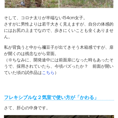
そして、コロナ太りが半端ない154cm女子。
さすがに男性よりは若干大きく見えますが、自分の体感的
にはお尻の上までなので、歩きにくいことも全くありませ
ん。
私が背負うと中から禰豆子が出てきそう木箱感ですが、扉
が開くのは残念ながら背面。
（※ちなみに、開発途中には前面扉になった時もあったそ
うで、採用されていたら、今頃バズったか？ 前面が開い
ていた頃の試作品は
こちら
）
フレキシブルな２気室で使い方が「かわる」
さて、肝心の中身です。