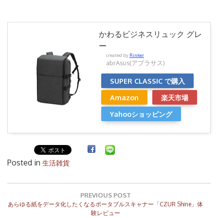
かわるビジネスリュック グレ
ー
created by
Rinker
abrAsus(アブラサス)
SUPER CLASSIC で購入
Amazon
楽天市場
Yahooショッピング
Posted in
生活雑貨
投
稿
PREVIOUS POST
Previous
ナ
あらゆる紙をデータ化したくなるポータブルスキャナー「CZUR Shine」体
Post:
験レビュー
ビ