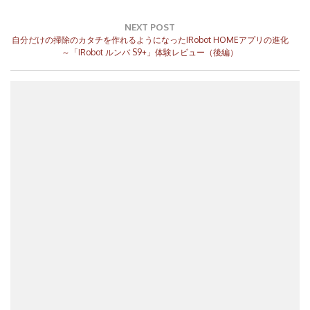
ゲ
ー
NEXT POST
シ
Next
自分だけの掃除のカタチを作れるようになったiRobot HOMEアプリの進化
ョ
Post:
～「iRobot ルンバ S9+」体験レビュー（後編）
ン