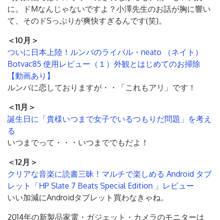
に。ドMなんじゃないですよ？小澤先生のお話が胸に響い
て、そのドSっぷりが爽快すぎるんです(笑)。
＜10月＞
ついに日本上陸！ルンバのライバル・neato （ネイト）
Botvac85 使用レビュー（１）外観とはじめてのお掃除
【動画あり】
ルンバに恋しておりますが・・「これもアリ」です！
＜11月＞
誕生日に「貴様いつまで女子でいるつもりだ問題」を考え
る
いつまでって・・・いつまででもだよ！
＜12月＞
クリアな音楽に読書三昧！マルチで楽しめる Android タブ
レット「HP Slate 7 Beats Special Edition 」レビュー
いい加減にAndroidタブレット買わなきゃね。
2014年の新製品家電・ガジェット・カメラのモニターは