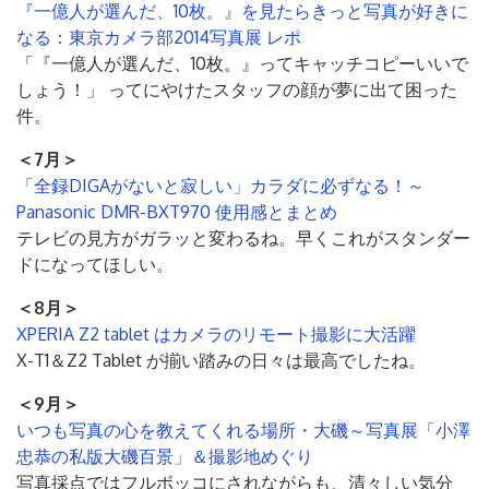
『一億人が選んだ、10枚。』を見たらきっと写真が好きに
なる：東京カメラ部2014写真展 レポ
「『一億人が選んだ、10枚。』ってキャッチコピーいいで
しょう！」 ってにやけたスタッフの顔が夢に出て困った
件。
＜7月＞
「全録DIGAがないと寂しい」カラダに必ずなる！～
Panasonic DMR-BXT970 使用感とまとめ
テレビの見方がガラッと変わるね。早くこれがスタンダー
ドになってほしい。
＜8月＞
XPERIA Z2 tablet はカメラのリモート撮影に大活躍
X-T1＆Z2 Tablet が揃い踏みの日々は最高でしたね。
＜9月＞
いつも写真の心を教えてくれる場所・大磯～写真展「小澤
忠恭の私版大磯百景」＆撮影地めぐり
写真採点ではフルボッコにされながらも、清々しい気分