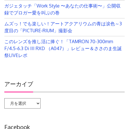
ガジェタッチ「Work Style 〜あなたの仕事術〜」公開収
録でブロガー愛を叫ぶの巻
ムズっ！でも楽しい！アートアクアリウムの青は涙色～3
度目の「PICTURE-RIUM」撮影会
このレンズを推し活に捧ぐ！「TAMRON 70-300mm
F/4.5-6.3 Di III RXD （A047）」レビュー＆ささのま生誕
祭LIVEレポ
アーカイブ
ア
ー
カ
イ
Facebook
ブ