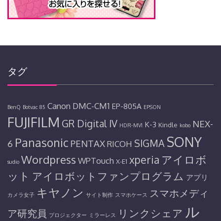
タグ
Canon
DMC-CM1
EP-805A
BenQ
Botvac 85
EPSON
FUJIFILM
GR Digital IV
NEX-
K-3
Kindle
HDR-MV1
kobo
SONY
Panasonic
SIGMA
6
PENTAX
RICOH
Wordpress
アイロボ
xperia
WPTouch
X-E1
sudio
ット
アイロボットファンプログラム
アプリ
キヤノン
スマホメディ
カメラ女子
サイト制作
スマホケース
ル
リンクシェア
ア研究員
プロジェクター
ミラーレス