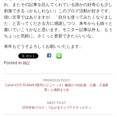
れ、またその記事を読んでくれている誰かの好奇心も少し
刺激できる（かもしれない）このブログ活動が好きです。
拙い文章ではありますが、「自分も使ってみたくなりまし
た」と言ってくださる方に感謝しつつ、来年からも細々と
書いていこうかなと思います。モニター記事以外も、もう
ちょっと気軽に、さくっと更新できたらいいな。
来年もどうぞよろしくお願いいたします。
Posted in
雑記
投
稿
PREVIOUS POST
Previous
ナ
Canon EOS 7D Mark II実写レビュー（４）魅惑の３K(紅葉・公園・工場夜
Post:
景）と感想まとめ
ビ
ゲ
ー
NEXT POST
シ
Next
2015年初ブログ：つながるライブアクティビティ
ョ
Post:
ン