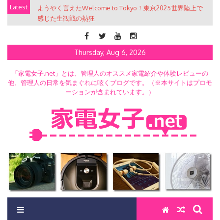
Skip
Latest
ようやく言えたWelcome to Tokyo！東京2025世界陸上で
to
感じた生観戦の熱狂
content
Thursday, Aug 6, 2026
「家電女子.net」とは、管理人のオススメ家電紹介や体験レビューの
他、管理人の日常を気まぐれに呟くブログです。（※本サイトはプロモ
ーションが含まれています。）