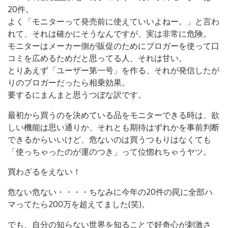
20件。
よく「モニターって発売前に使えていいよねー。」と言わ
れて、それは確かにそうなんですが、実は非常に危険。
モニターはメーカー側が販促のためにブロガーを使って口
コミを広めるためだと思ってる人、それは甘い。
とりあえず「ユーザー第一号」を作る、それが発信したが
りのブロガーだったら相乗効果。
要するにまんまと思うつぼな訳です。
最初から買うのを決めている品をモニターできる時は、欲
しい機能は思い通りか、それとも期待はずれかを事前判断
できるからいいけど、危ないのは買うつもりはなくても
「使っちゃったのが運のつき」って位惚れちゃうヤツ。
買わざるをえない！
危ない危ない・・・・ちなみに今年の20件の罠に全部ハ
マってたら200万を超えてました(笑)。
でも、自分の知らない世界を知ることで好奇心が刺激さ