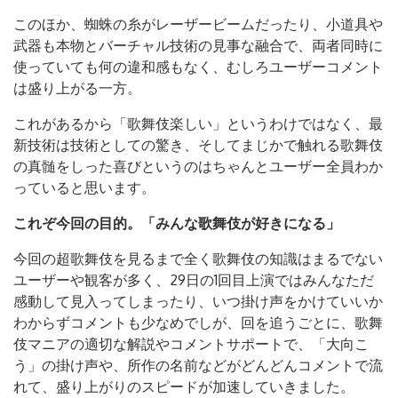
このほか、蜘蛛の糸がレーザービームだったり、小道具や
武器も本物とバーチャル技術の見事な融合で、両者同時に
使っていても何の違和感もなく、むしろユーザーコメント
は盛り上がる一方。
これがあるから「歌舞伎楽しい」というわけではなく、最
新技術は技術としての驚き、そしてまじかで触れる歌舞伎
の真髄をしった喜びというのはちゃんとユーザー全員わか
っていると思います。
これぞ今回の目的。「みんな歌舞伎が好きになる」
今回の超歌舞伎を見るまで全く歌舞伎の知識はまるでない
ユーザーや観客が多く、29日の1回目上演ではみんなただ
感動して見入ってしまったり、いつ掛け声をかけていいか
わからずコメントも少なめでしが、回を追うごとに、歌舞
伎マニアの適切な解説やコメントサポートで、「大向こ
う」の掛け声や、所作の名前などがどんどんコメントで流
れて、盛り上がりのスピードが加速していきました。