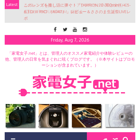
Skip
Latest
このレンズを推し活に捧ぐ！「TAMRON 70-300mm F/4.5-
to
6.3 Di III RXD （A047）」レビュー＆ささのま生誕祭LIVEレ
content
ポ
Friday, Aug 7, 2026
「家電女子.net」とは、管理人のオススメ家電紹介や体験レビューの
他、管理人の日常を気まぐれに呟くブログです。（※本サイトはプロモ
ーションが含まれています。）