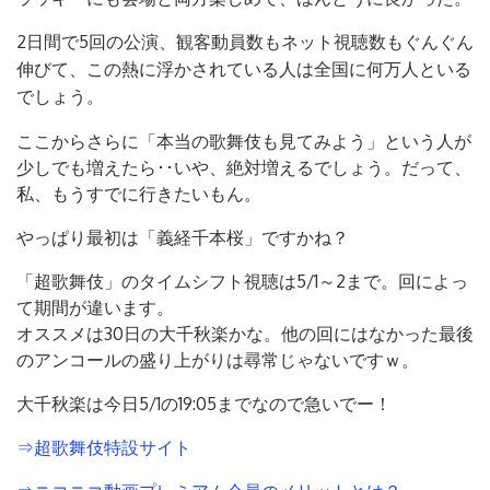
2日間で5回の公演、観客動員数もネット視聴数もぐんぐん
伸びて、この熱に浮かされている人は全国に何万人といる
でしょう。
ここからさらに「本当の歌舞伎も見てみよう」という人が
少しでも増えたら･･いや、絶対増えるでしょう。だって、
私、もうすでに行きたいもん。
やっぱり最初は「義経千本桜」ですかね？
「超歌舞伎」のタイムシフト視聴は5/1～2まで。回によっ
て期間が違います。
オススメは30日の大千秋楽かな。他の回にはなかった最後
のアンコールの盛り上がりは尋常じゃないですｗ。
大千秋楽は今日5/1の19:05までなので急いでー！
⇒超歌舞伎特設サイト