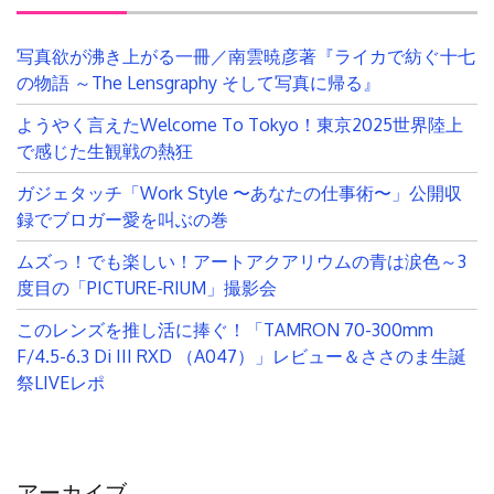
写真欲が沸き上がる一冊／南雲暁彦著『ライカで紡ぐ十七
の物語 ～The Lensgraphy そして写真に帰る』
ようやく言えたWelcome To Tokyo！東京2025世界陸上
で感じた生観戦の熱狂
ガジェタッチ「Work Style 〜あなたの仕事術〜」公開収
録でブロガー愛を叫ぶの巻
ムズっ！でも楽しい！アートアクアリウムの青は涙色～3
度目の「PICTURE-RIUM」撮影会
このレンズを推し活に捧ぐ！「TAMRON 70-300mm
F/4.5-6.3 Di III RXD （A047）」レビュー＆ささのま生誕
祭LIVEレポ
アーカイブ