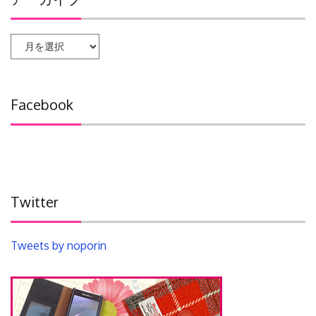
ア
ー
カ
イ
Facebook
ブ
Twitter
Tweets by noporin