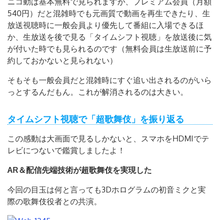
ニコ動は基本無料で見られますが、プレミアム会員（月額
540円）だと混雑時でも元画質で動画を再生できたり、生
放送視聴時に一般会員より優先して番組に入場できるほ
か、生放送を後で見る「タイムシフト視聴」を放送後に気
が付いた時でも見られるのです（無料会員は生放送前に予
約しておかないと見られない）
そもそも一般会員だと混雑時にすぐ追い出されるのがいら
っとするんだもん。これが解消されるのは大きい。
タイムシフト視聴で「超歌舞伎」を振り返る
この感動は大画面で見るしかないと、スマホをHDMIでテ
レビにつないで鑑賞しましたよ！
AR＆配信先端技術が超歌舞伎を実現した
今回の目玉は何と言っても3Dホログラムの初音ミクと実
際の歌舞伎役者との共演。