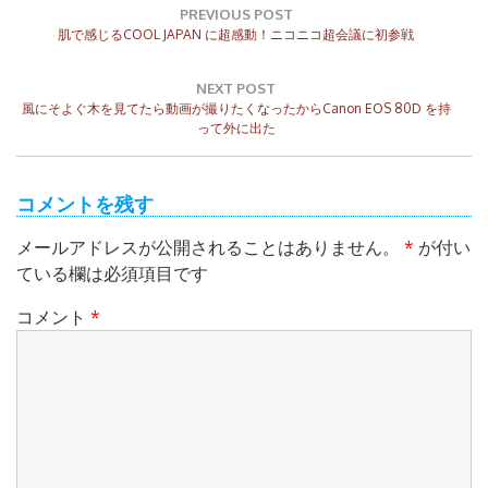
稿
PREVIOUS POST
Previous
ナ
肌で感じるCOOL JAPAN に超感動！ニコニコ超会議に初参戦
Post:
ビ
ゲ
NEXT POST
ー
Next
風にそよぐ木を見てたら動画が撮りたくなったからCanon EOS 80D を持
シ
Post:
って外に出た
ョ
ン
コメントを残す
メールアドレスが公開されることはありません。
*
が付い
ている欄は必須項目です
コメント
*