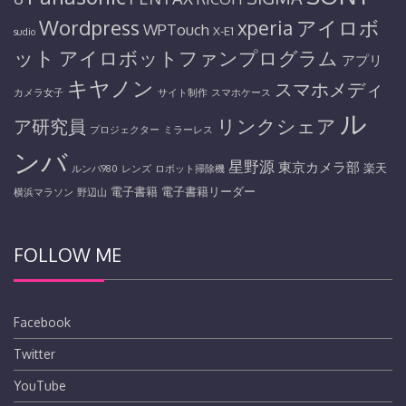
Wordpress
アイロボ
xperia
WPTouch
X-E1
sudio
ット
アイロボットファンプログラム
アプリ
キヤノン
スマホメディ
カメラ女子
サイト制作
スマホケース
ル
リンクシェア
ア研究員
プロジェクター
ミラーレス
ンバ
星野源
東京カメラ部
楽天
ルンバ980
レンズ
ロボット掃除機
電子書籍
電子書籍リーダー
横浜マラソン
野辺山
FOLLOW ME
Facebook
Twitter
YouTube