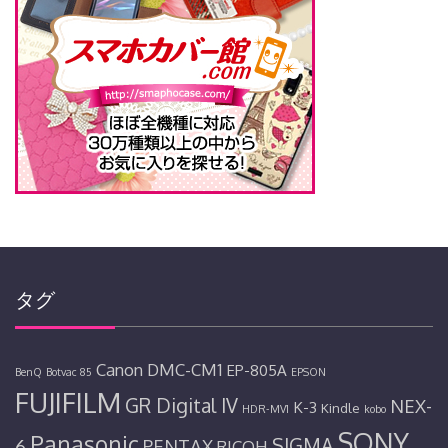
タグ
Canon
DMC-CM1
EP-805A
BenQ
Botvac 85
EPSON
FUJIFILM
GR Digital IV
NEX-
K-3
Kindle
HDR-MV1
kobo
SONY
Panasonic
SIGMA
6
PENTAX
RICOH