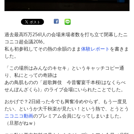
過去最高15万2561人の会場来場者数を打ち立て閉幕したニ
コニコ超会議2016。
私も初参戦してその熱の余韻のまま
体験レポート
を書きま
した。
「この場所はみんなのキセキ」というキャッチコピー通
り、私にとっての奇跡は
あの鳥肌ものの「超歌舞伎 今昔饗宴千本桜(はなくらべ
せんぼんざくら)」のライブ会場にいられたことでした。
おかげで？2日経った今でも興奮冷めやらず、もう一度見
たい、というか大千秋楽が見たい！という熱で、とうとう
ニコニコ動画
のプレミアム会員になってしまいました。
（旦那がねｗ）