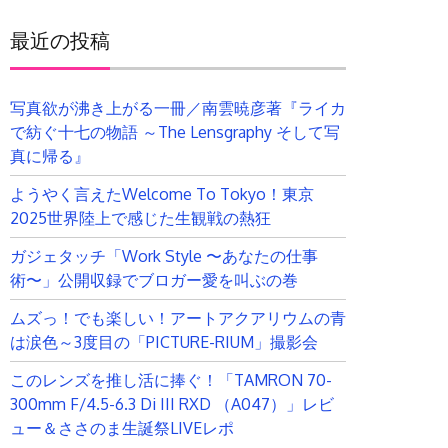
最近の投稿
写真欲が沸き上がる一冊／南雲暁彦著『ライカ
で紡ぐ十七の物語 ～The Lensgraphy そして写
真に帰る』
ようやく言えたWelcome To Tokyo！東京
2025世界陸上で感じた生観戦の熱狂
ガジェタッチ「Work Style 〜あなたの仕事
術〜」公開収録でブロガー愛を叫ぶの巻
ムズっ！でも楽しい！アートアクアリウムの青
は涙色～3度目の「PICTURE-RIUM」撮影会
このレンズを推し活に捧ぐ！「TAMRON 70-
300mm F/4.5-6.3 Di III RXD （A047）」レビ
ュー＆ささのま生誕祭LIVEレポ