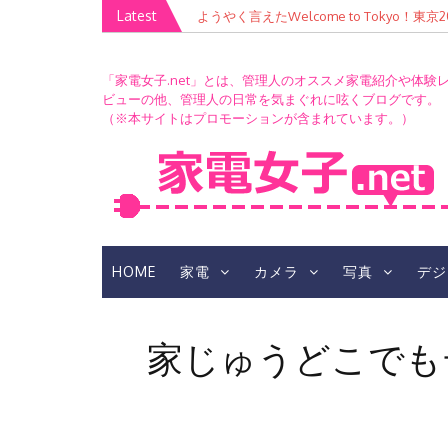
Skip
Latest
ガジェタッチ「Work Style 〜あなた
to
の巻
content
「家電女子.net」とは、管理人のオススメ家電紹介や体験
ビューの他、管理人の日常を気まぐれに呟くブログです。
（※本サイトはプロモーションが含まれています。）
HOME
家電
カメラ
写真
デジ
家じゅうどこでもテ