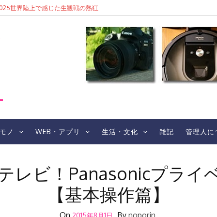
の仕事術〜」公開収録でブロガー愛を叫ぶ
レ
モノ
WEB・アプリ
生活・文化
雑記
管理人に
レビ！Panasonicプラ
【基本操作篇】
On
By
noporin
2015年8月1日