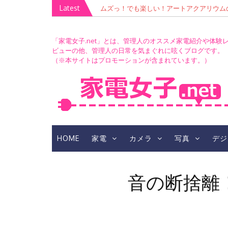
Skip
Latest
ムズっ！でも楽しい！アートアクアリウムの青
このレンズを推し活に捧ぐ！「TAMRON 70-300mm 
to
RIUM」撮影会
（A047）」レビュー＆ささのま生誕祭LIV
content
「家電女子.net」とは、管理人のオススメ家電紹介や体験
ビューの他、管理人の日常を気まぐれに呟くブログです。
（※本サイトはプロモーションが含まれています。）
HOME
家電
カメラ
写真
デジ
音の断捨離