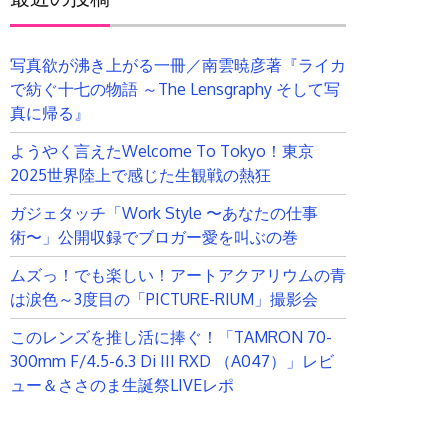
写真欲が沸き上がる一冊／南雲暁彦著『ライカ
で紡ぐ十七の物語 ～The Lensgraphy そして写
真に帰る』
ようやく言えたWelcome To Tokyo！東京
2025世界陸上で感じた生観戦の熱狂
ガジェタッチ「Work Style 〜あなたの仕事
術〜」公開収録でブロガー愛を叫ぶの巻
ムズっ！でも楽しい！アートアクアリウムの青
は涙色～3度目の「PICTURE-RIUM」撮影会
このレンズを推し活に捧ぐ！「TAMRON 70-
300mm F/4.5-6.3 Di III RXD （A047）」レビ
ュー＆ささのま生誕祭LIVEレポ