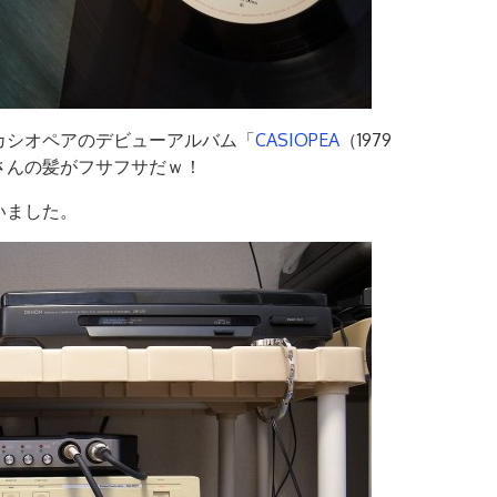
検
索:
カシオペアのデビューアルバム「
CASIOPEA
（1979
さんの髪がフサフサだｗ！
いました。