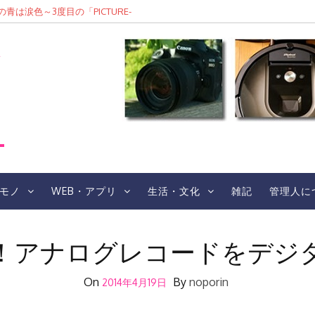
は涙色～3度目の「PICTURE-
F/4.5-6.3 Di III RXD
Eレポ
レ
モノ
WEB・アプリ
生活・文化
雑記
管理人に
！アナログレコードをデジ
On
By
noporin
2014年4月19日