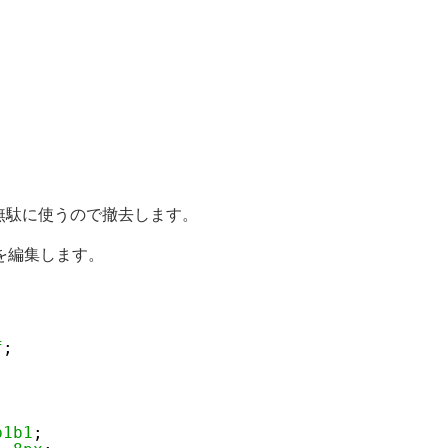
無駄に使うので撤去します。
t」を編集します。
f
;
b1b1
;