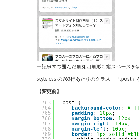
一記事ずつ囲んだ角丸四角形も縦スペースを
style.css の763行あたりのクラス 「.pos
【変更前】
763
.post {
764
background-color
: 
#ff
765
padding
: 
10px
;
766
margin-bottom
: 
12px
;
767
margin-right
: 
10px
;
768
margin-left
: 
10px
;
769
border
: 
1px
solid
#b1