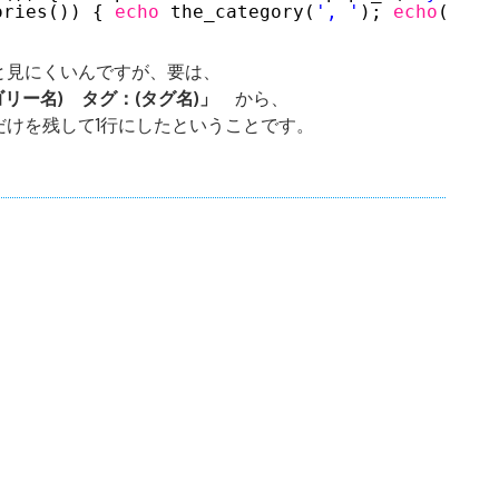
ories()) { 
echo
the_category(
', '
); 
echo
(
'<br
と見にくいんですが、要は、
ゴリー名) タグ：(タグ名)」
から、
けを残して1行にしたということです。