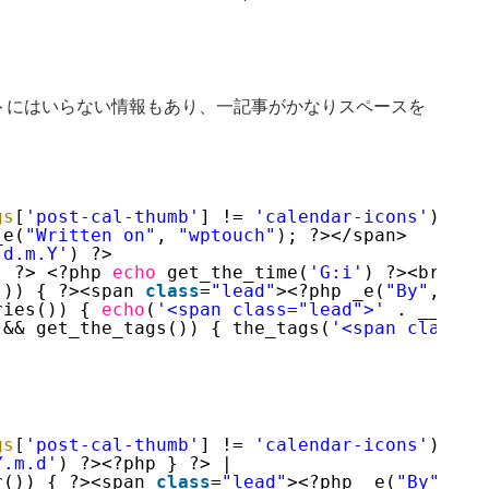
検
索:
トにはいらない情報もあり、一記事がかなりスペースを
gs
[
'post-cal-thumb'
] != 
'calendar-icons'
) { ?
_e(
"Written on"
, 
"wptouch"
); ?></span>
'd.m.Y'
) ?> 
; ?> <?php 
echo
get_the_time(
'G:i'
) ?><br /><
()) { ?><span 
class
=
"lead"
><?php _e(
"By"
, 
"wp
ries()) { 
echo
(
'<span class="lead">'
. __( 
'C
 && get_the_tags()) { the_tags(
'<span class="
gs
[
'post-cal-thumb'
] != 
'calendar-icons'
) { ?
Y.m.d'
) ?><?php } ?> |
r()) { ?><span 
class
=
"lead"
><?php _e(
"By"
, 
"w