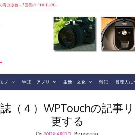
は涙色～3度目の「PICTURE-
F/4.5-6.3 Di III RXD
Eレポ
レ
モノ
WEB・アプリ
生活・文化
雑記
管理人に
誌（４）WPTouchの記事
更する
On
By
noporin
2012年4月10日