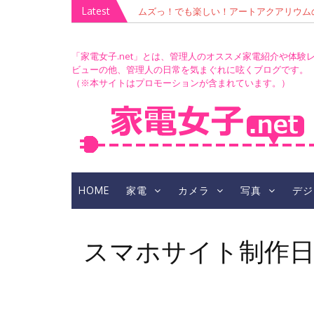
Skip
Latest
ムズっ！でも楽しい！アートアクアリウムの青
このレンズを推し活に捧ぐ！「TAMRON 70-300mm 
to
RIUM」撮影会
（A047）」レビュー＆ささのま生誕祭LIV
content
「家電女子.net」とは、管理人のオススメ家電紹介や体験
ビューの他、管理人の日常を気まぐれに呟くブログです。
（※本サイトはプロモーションが含まれています。）
HOME
家電
カメラ
写真
デジ
スマホサイト制作日