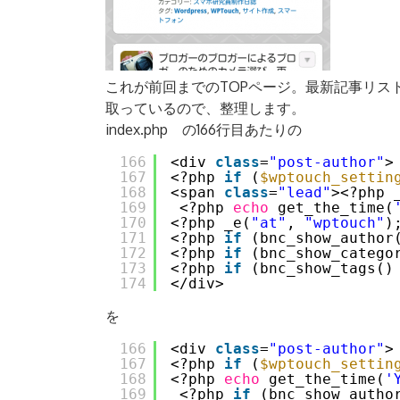
これが前回までのTOPページ。最新記事リス
取っているので、整理します。
index.php の166行目あたりの
166
<div 
class
=
"post-author"
>
167
<?php 
if
(
$wptouch_settin
168
<span 
class
=
"lead"
><?php 
169
<?php 
echo
get_the_time(
170
<?php _e(
"at"
, 
"wptouch"
)
171
<?php 
if
(bnc_show_author
172
<?php 
if
(bnc_show_catego
173
<?php 
if
(bnc_show_tags()
174
</div>
を
166
<div 
class
=
"post-author"
>
167
<?php 
if
(
$wptouch_settin
168
<?php 
echo
get_the_time(
'
169
<?php 
if
(bnc_show_autho