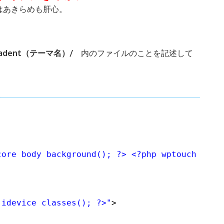
はあきらめも肝心。
s/jkadent（テーマ名）/
内のファイルのことを記述して
core_body_background(); ?> <?php wptouch_idev
_idevice_classes(); ?>"
>