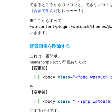
できるところからコツコツと、できないコト
（
合宿で学んだ
しねっｗｗ！）
※ここからすべて
/wp-content/plugins/wptouch/theme
いきます。
背景画像を削除する
これは一番簡単。
header.php 内の５行目あたりの
【変更前】
5
<body 
class
=
"<?php wptouch_
を
【変更後】
5
<body 
class
=
" <?php wptouch
にするだけです。