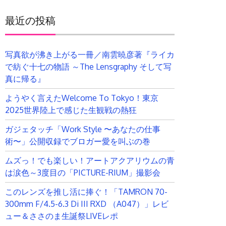
最近の投稿
写真欲が沸き上がる一冊／南雲暁彦著『ライカ
で紡ぐ十七の物語 ～The Lensgraphy そして写
真に帰る』
ようやく言えたWelcome To Tokyo！東京
2025世界陸上で感じた生観戦の熱狂
ガジェタッチ「Work Style 〜あなたの仕事
術〜」公開収録でブロガー愛を叫ぶの巻
ice_classes(); ?>"
>
ムズっ！でも楽しい！アートアクアリウムの青
は涙色～3度目の「PICTURE-RIUM」撮影会
このレンズを推し活に捧ぐ！「TAMRON 70-
300mm F/4.5-6.3 Di III RXD （A047）」レビ
ュー＆ささのま生誕祭LIVEレポ