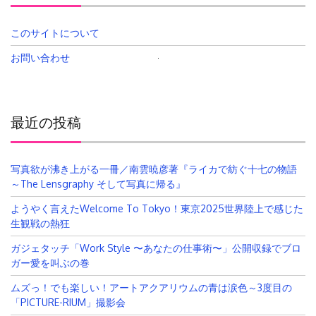
このサイトについて
お問い合わせ
検
索:
最近の投稿
写真欲が沸き上がる一冊／南雲暁彦著『ライカで紡ぐ十七の物語
～The Lensgraphy そして写真に帰る』
ようやく言えたWelcome To Tokyo！東京2025世界陸上で感じた
生観戦の熱狂
ガジェタッチ「Work Style 〜あなたの仕事術〜」公開収録でブロ
ガー愛を叫ぶの巻
ムズっ！でも楽しい！アートアクアリウムの青は涙色～3度目の
「PICTURE-RIUM」撮影会