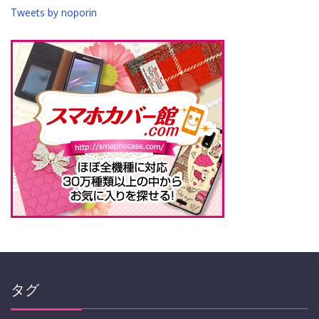
Tweets by noporin
タグ