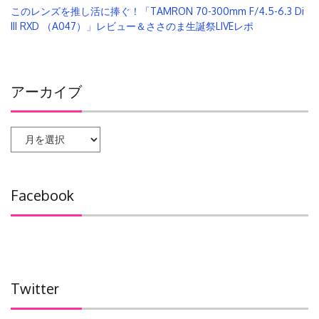
このレンズを推し活に捧ぐ！「TAMRON 70-300mm F/4.5-6.3 Di
III RXD （A047）」レビュー＆ささのま生誕祭LIVEレポ
アーカイブ
ア
ー
カ
イ
Facebook
ブ
Twitter