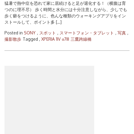
猛暑で熱中症を恐れて家に居続けると足が退化する！（横腹は育
つのに理不尽） 歩く時間と水分には十分注意しながら、少しでも
歩く癖をつけるように、色んな種類のウォーキングアプリをイン
ストールして、ポイント多 […]
Posted in
SONY
,
スポット
,
スマートフォン・タブレット
,
写真
,
撮影散歩
Tagged ,
XPERIA 1IV
α7III
三鷹跨線橋