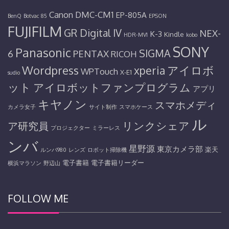
Canon
DMC-CM1
EP-805A
BenQ
Botvac 85
EPSON
FUJIFILM
GR Digital IV
NEX-
K-3
Kindle
HDR-MV1
kobo
SONY
Panasonic
SIGMA
6
PENTAX
RICOH
Wordpress
アイロボ
xperia
WPTouch
X-E1
sudio
ット
アイロボットファンプログラム
アプリ
キヤノン
スマホメディ
カメラ女子
サイト制作
スマホケース
ル
リンクシェア
ア研究員
プロジェクター
ミラーレス
ンバ
星野源
東京カメラ部
楽天
ルンバ980
レンズ
ロボット掃除機
電子書籍
電子書籍リーダー
横浜マラソン
野辺山
FOLLOW ME