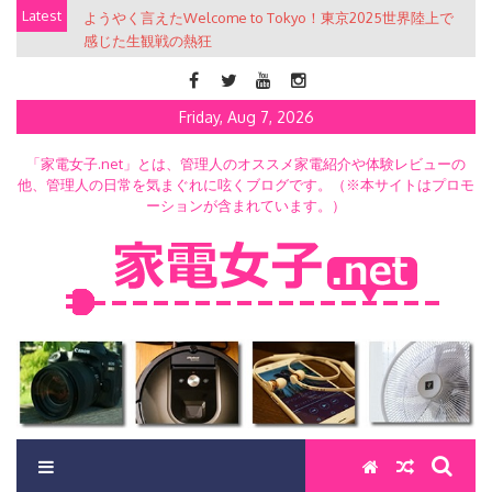
Skip
Latest
ようやく言えたWelcome to Tokyo！東京2025世界陸上で
to
感じた生観戦の熱狂
content
Friday, Aug 7, 2026
「家電女子.net」とは、管理人のオススメ家電紹介や体験レビューの
他、管理人の日常を気まぐれに呟くブログです。（※本サイトはプロモ
ーションが含まれています。）