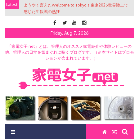
Skip
Latest
ようやく言えたWelcome to Tokyo！東京2025世界陸上で
to
感じた生観戦の熱狂
content
Friday, Aug 7, 2026
「家電女子.net」とは、管理人のオススメ家電紹介や体験レビューの
他、管理人の日常を気まぐれに呟くブログです。（※本サイトはプロモ
ーションが含まれています。）