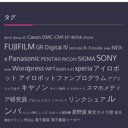
タグ
Canon
DMC-CM1
EP-805A
BenQ
Botvac 85
EPSON
FUJIFILM
GR Digital IV
NEX-
K-3
Kindle
HDR-MV1
kobo
SONY
Panasonic
SIGMA
6
PENTAX
RICOH
Wordpress
アイロボ
xperia
WPTouch
X-E1
sudio
ット
アイロボットファンプログラム
アプリ
キヤノン
スマホメディ
カメラ女子
サイト制作
スマホケース
ル
リンクシェア
ア研究員
プロジェクター
ミラーレス
ンバ
星野源
東京カメラ部
楽天
ルンバ980
レンズ
ロボット掃除機
電子書籍
電子書籍リーダー
横浜マラソン
野辺山