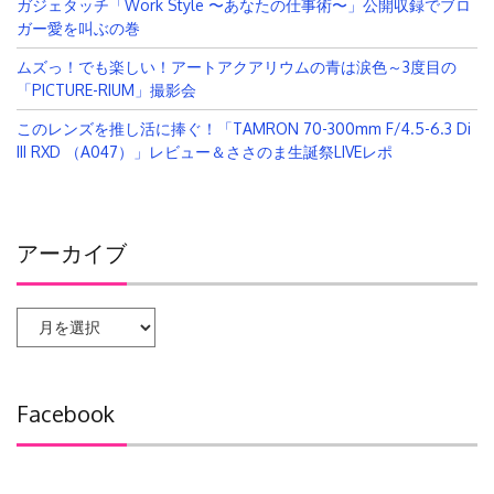
ガジェタッチ「Work Style 〜あなたの仕事術〜」公開収録でブロ
ガー愛を叫ぶの巻
ムズっ！でも楽しい！アートアクアリウムの青は涙色～3度目の
「PICTURE-RIUM」撮影会
このレンズを推し活に捧ぐ！「TAMRON 70-300mm F/4.5-6.3 Di
III RXD （A047）」レビュー＆ささのま生誕祭LIVEレポ
アーカイブ
ア
ー
カ
イ
Facebook
ブ