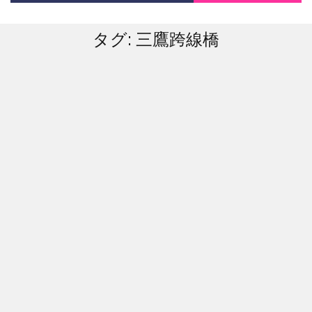
タグ:
三鷹跨線橋