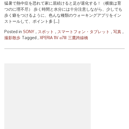
猛暑で熱中症を恐れて家に居続けると足が退化する！（横腹は育
つのに理不尽） 歩く時間と水分には十分注意しながら、少しでも
歩く癖をつけるように、色んな種類のウォーキングアプリをイン
ストールして、ポイント多 […]
Posted in
SONY
,
スポット
,
スマートフォン・タブレット
,
写真
,
撮影散歩
Tagged ,
XPERIA 1IV
α7III
三鷹跨線橋