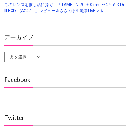
このレンズを推し活に捧ぐ！「TAMRON 70-300mm F/4.5-6.3 Di
III RXD （A047）」レビュー＆ささのま生誕祭LIVEレポ
アーカイブ
ア
ー
カ
イ
Facebook
ブ
Twitter