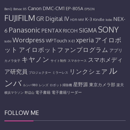
Canon
DMC-CM1
EP-805A
BenQ
Botvac 85
EPSON
FUJIFILM
GR Digital IV
NEX-
K-3
Kindle
HDR-MV1
kobo
SONY
Panasonic
SIGMA
6
PENTAX
RICOH
Wordpress
アイロボ
xperia
WPTouch
X-E1
sudio
ット
アイロボットファンプログラム
アプリ
キヤノン
スマホメディ
カメラ女子
サイト制作
スマホケース
ル
リンクシェア
ア研究員
プロジェクター
ミラーレス
ンバ
星野源
東京カメラ部
楽天
ルンバ980
レンズ
ロボット掃除機
電子書籍
電子書籍リーダー
横浜マラソン
野辺山
FOLLOW ME