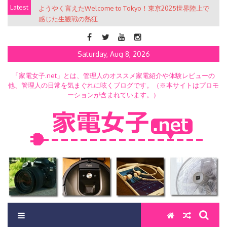
Skip
Latest
ようやく言えたWelcome to Tokyo！東京2025世界陸上で
to
感じた生観戦の熱狂
content
Saturday, Aug 8, 2026
「家電女子.net」とは、管理人のオススメ家電紹介や体験レビューの
他、管理人の日常を気まぐれに呟くブログです。（※本サイトはプロモ
ーションが含まれています。）