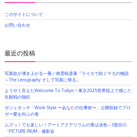
このサイトについて
お問い合わせ
検
索:
最近の投稿
写真欲が沸き上がる一冊／南雲暁彦著『ライカで紡ぐ十七の物語
～The Lensgraphy そして写真に帰る』
ようやく言えたWelcome To Tokyo！東京2025世界陸上で感じた
生観戦の熱狂
ガジェタッチ「Work Style 〜あなたの仕事術〜」公開収録でブロ
ガー愛を叫ぶの巻
ムズっ！でも楽しい！アートアクアリウムの青は涙色～3度目の
「PICTURE-RIUM」撮影会