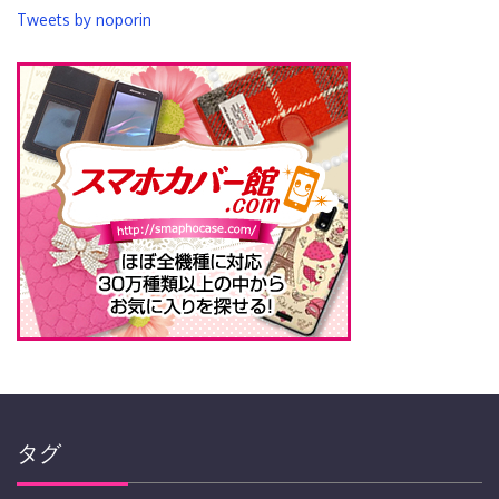
Tweets by noporin
タグ