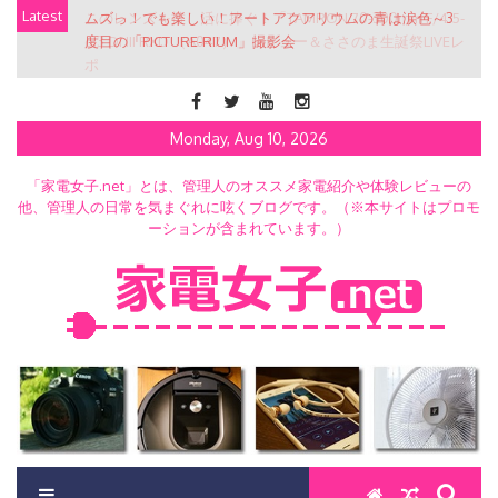
Skip
Latest
このレンズを推し活に捧ぐ！「TAMRON 70-300mm F/4.5-
to
6.3 Di III RXD （A047）」レビュー＆ささのま生誕祭LIVEレ
content
ポ
Monday, Aug 10, 2026
「家電女子.net」とは、管理人のオススメ家電紹介や体験レビューの
他、管理人の日常を気まぐれに呟くブログです。（※本サイトはプロモ
ーションが含まれています。）