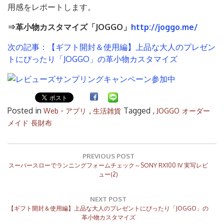
用感をレポートします。
⇒革小物カスタマイズ「JOGGO」
http://joggo.me/
次の記事：【ギフト開封＆使用編】上品な大人のプレゼン
トにぴったり「JOGGO」の革小物カスタマイズ
Posted in
,
Tagged ,
Web・アプリ
生活雑貨
JOGGO
オーダー
メイド
長財布
投
稿
PREVIOUS POST
Previous
ナ
スーパースローでランニングフォームチェック～SONY RX100 IV 実写レビ
Post:
ュー(2)
ビ
ゲ
ー
NEXT POST
シ
Next
【ギフト開封＆使用編】上品な大人のプレゼントにぴったり「JOGGO」の
ョ
Post:
革小物カスタマイズ