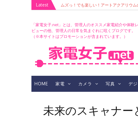
Skip
Latest
ムズっ！でも楽しい！アートアクアリウムの青
このレンズを推し活に捧ぐ！「TAMRON 70-300mm 
to
RIUM」撮影会
（A047）」レビュー＆ささのま生誕祭LIV
content
「家電女子.net」とは、管理人のオススメ家電紹介や体験
ビューの他、管理人の日常を気まぐれに呟くブログです。
（※本サイトはプロモーションが含まれています。）
HOME
家電
カメラ
写真
デジ
未来のスキャナー