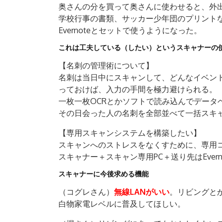
奥さんの分を買って奥さんに使わせると、外
学校行事の書類、サッカー少年団のプリント
Evernoteとセットで使うようになった。
これは工夫している（したい）というスキャナーの
【名刺の管理術について】
名刺は当日中にスキャンして、どんなイベン
っておけば、入力の手間を極力避けられる。
一枚一枚OCRとかソフトで読み込んでデータ
その日会った人の名刺を全部並べて一括スキ
【専用スキャンシステムを構築したい】
スキャンへのストレスをなくすために、専用
スキャナー＋スキャン専用PC＋送り先はEvern
スキャナーに今後求める機能
（コグレさん）
無線LANがいい
。リビングと
白物家電レベルに普及してほしい。