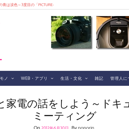
は涙色～3度目の「PICTURE-
F/4.5-6.3 Di III RXD
Eレポ
レ
モノ
WEB・アプリ
生活・文化
雑記
管理人に
と家電の話をしよう～ドキ
ミーティング
On
By
noporin
2012年6月30日