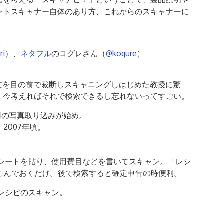
ントスキャナー自体のあり方、これからのスキャナーに
)
ri
）、
ネタフル
のコグレさん（
@kogure
）
論文を目の前で裁断しスキャニングしはじめた教授に驚
、今考えればそれで検索できるし忘れないってすごい。
用の写真取り込みが始め。
、2007年頃。
レシートを貼り、使用費目などを書いてスキャン。「レシ
つっこんでおくだけ。後で検索すると確定申告の時便利。
レシピのスキャン。