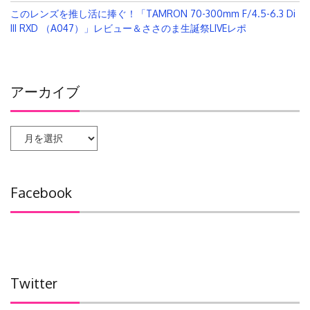
このレンズを推し活に捧ぐ！「TAMRON 70-300mm F/4.5-6.3 Di
III RXD （A047）」レビュー＆ささのま生誕祭LIVEレポ
アーカイブ
ア
ー
カ
イ
Facebook
ブ
Twitter