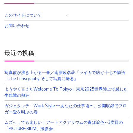
このサイトについて
検
索:
お問い合わせ
最近の投稿
写真欲が沸き上がる一冊／南雲暁彦著『ライカで紡ぐ十七の物語
～The Lensgraphy そして写真に帰る』
ようやく言えたWelcome To Tokyo！東京2025世界陸上で感じた
生観戦の熱狂
ガジェタッチ「Work Style 〜あなたの仕事術〜」公開収録でブロ
ガー愛を叫ぶの巻
ムズっ！でも楽しい！アートアクアリウムの青は涙色～3度目の
「PICTURE-RIUM」撮影会