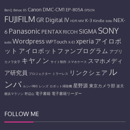
Canon
DMC-CM1
EP-805A
BenQ
Botvac 85
EPSON
FUJIFILM
GR Digital IV
NEX-
K-3
Kindle
HDR-MV1
kobo
SONY
Panasonic
SIGMA
6
PENTAX
RICOH
Wordpress
アイロボ
xperia
WPTouch
X-E1
sudio
ット
アイロボットファンプログラム
アプリ
キヤノン
スマホメディ
カメラ女子
サイト制作
スマホケース
ル
リンクシェア
ア研究員
プロジェクター
ミラーレス
ンバ
星野源
東京カメラ部
楽天
ルンバ980
レンズ
ロボット掃除機
電子書籍
電子書籍リーダー
横浜マラソン
野辺山
FOLLOW ME