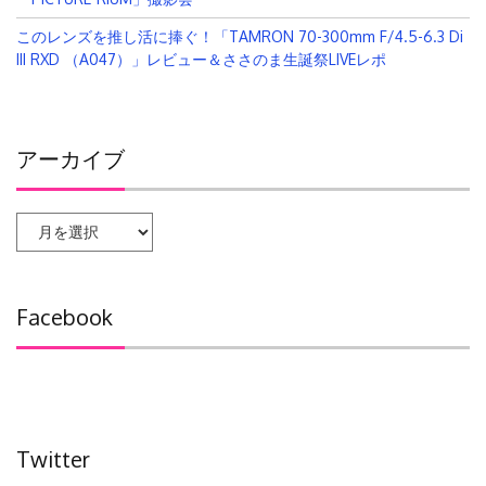
このレンズを推し活に捧ぐ！「TAMRON 70-300mm F/4.5-6.3 Di
III RXD （A047）」レビュー＆ささのま生誕祭LIVEレポ
アーカイブ
ア
ー
カ
イ
Facebook
ブ
Twitter