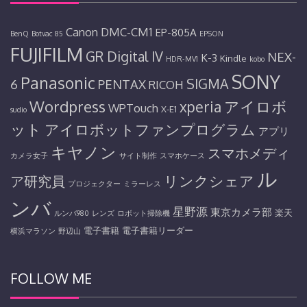
Canon
DMC-CM1
EP-805A
BenQ
Botvac 85
EPSON
FUJIFILM
GR Digital IV
NEX-
K-3
Kindle
HDR-MV1
kobo
SONY
Panasonic
SIGMA
6
PENTAX
RICOH
Wordpress
アイロボ
xperia
WPTouch
X-E1
sudio
ット
アイロボットファンプログラム
アプリ
キヤノン
スマホメディ
カメラ女子
サイト制作
スマホケース
ル
リンクシェア
ア研究員
プロジェクター
ミラーレス
ンバ
星野源
東京カメラ部
楽天
ルンバ980
レンズ
ロボット掃除機
電子書籍
電子書籍リーダー
横浜マラソン
野辺山
FOLLOW ME