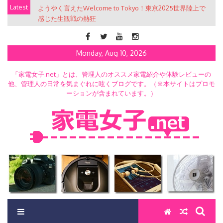
Skip
Latest
ようやく言えたWelcome to Tokyo！東京2025世界陸上で
to
感じた生観戦の熱狂
content
Monday, Aug 10, 2026
「家電女子.net」とは、管理人のオススメ家電紹介や体験レビューの
他、管理人の日常を気まぐれに呟くブログです。（※本サイトはプロモ
ーションが含まれています。）