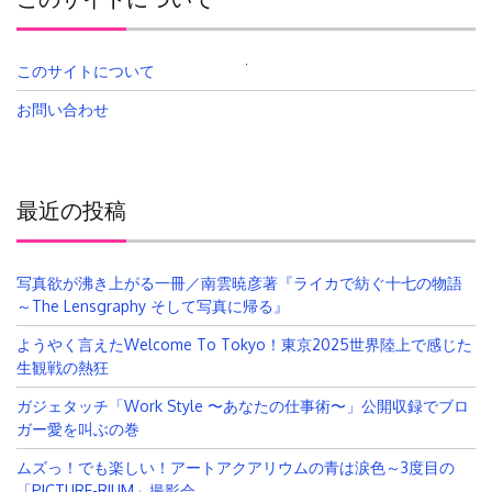
このサイトについて
検
索:
お問い合わせ
最近の投稿
写真欲が沸き上がる一冊／南雲暁彦著『ライカで紡ぐ十七の物語
～The Lensgraphy そして写真に帰る』
ようやく言えたWelcome To Tokyo！東京2025世界陸上で感じた
生観戦の熱狂
ガジェタッチ「Work Style 〜あなたの仕事術〜」公開収録でブロ
ガー愛を叫ぶの巻
ムズっ！でも楽しい！アートアクアリウムの青は涙色～3度目の
「PICTURE-RIUM」撮影会