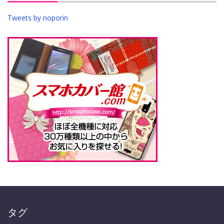
Tweets by noporin
タグ