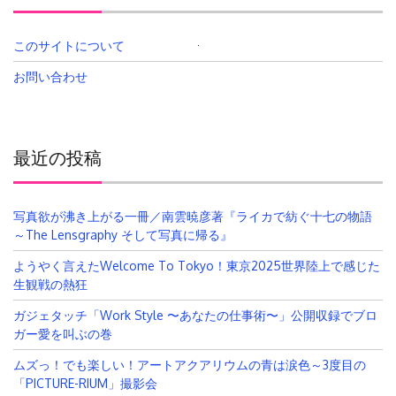
このサイトについて
検
索:
お問い合わせ
最近の投稿
写真欲が沸き上がる一冊／南雲暁彦著『ライカで紡ぐ十七の物語
～The Lensgraphy そして写真に帰る』
ようやく言えたWelcome To Tokyo！東京2025世界陸上で感じた
生観戦の熱狂
ガジェタッチ「Work Style 〜あなたの仕事術〜」公開収録でブロ
ガー愛を叫ぶの巻
ムズっ！でも楽しい！アートアクアリウムの青は涙色～3度目の
「PICTURE-RIUM」撮影会