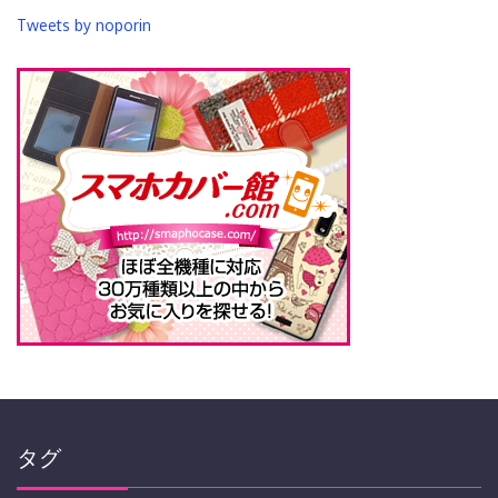
Tweets by noporin
タグ