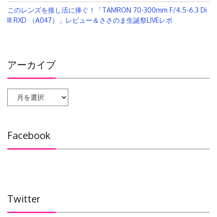
このレンズを推し活に捧ぐ！「TAMRON 70-300mm F/4.5-6.3 Di
III RXD （A047）」レビュー＆ささのま生誕祭LIVEレポ
アーカイブ
ア
ー
カ
イ
Facebook
ブ
Twitter