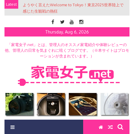
Skip
Latest
ようやく言えたWelcome to Tokyo！東京2025世界陸上で
to
感じた生観戦の熱狂
content
Thursday, Aug 6, 2026
「家電女子.net」とは、管理人のオススメ家電紹介や体験レビューの
他、管理人の日常を気まぐれに呟くブログです。（※本サイトはプロモ
ーションが含まれています。）