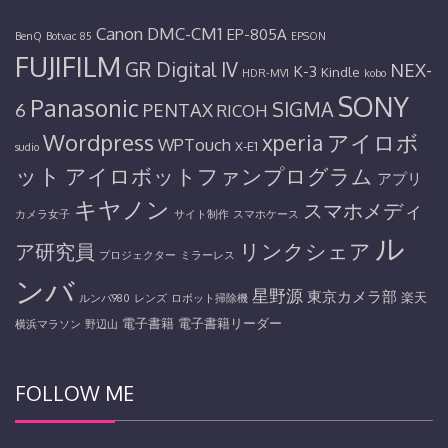
Canon
DMC-CM1
EP-805A
BenQ
Botvac 85
EPSON
FUJIFILM
GR Digital IV
NEX-
K-3
Kindle
HDR-MV1
kobo
SONY
Panasonic
SIGMA
6
PENTAX
RICOH
Wordpress
アイロボ
xperia
WPTouch
X-E1
sudio
ット
アイロボットファンプログラム
アプリ
キヤノン
スマホメディ
カメラ女子
サイト制作
スマホケース
ル
リンクシェア
ア研究員
プロジェクター
ミラーレス
ンバ
星野源
東京カメラ部
楽天
ルンバ980
レンズ
ロボット掃除機
電子書籍
電子書籍リーダー
横浜マラソン
野辺山
FOLLOW ME