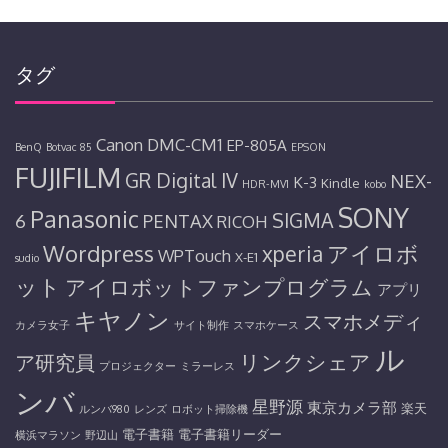
タグ
Canon
DMC-CM1
EP-805A
BenQ
Botvac 85
EPSON
FUJIFILM
GR Digital IV
NEX-
K-3
Kindle
HDR-MV1
kobo
SONY
Panasonic
SIGMA
6
PENTAX
RICOH
Wordpress
アイロボ
xperia
WPTouch
X-E1
sudio
ット
アイロボットファンプログラム
アプリ
キヤノン
スマホメディ
カメラ女子
サイト制作
スマホケース
ル
リンクシェア
ア研究員
プロジェクター
ミラーレス
ンバ
星野源
東京カメラ部
楽天
ルンバ980
レンズ
ロボット掃除機
電子書籍
電子書籍リーダー
横浜マラソン
野辺山