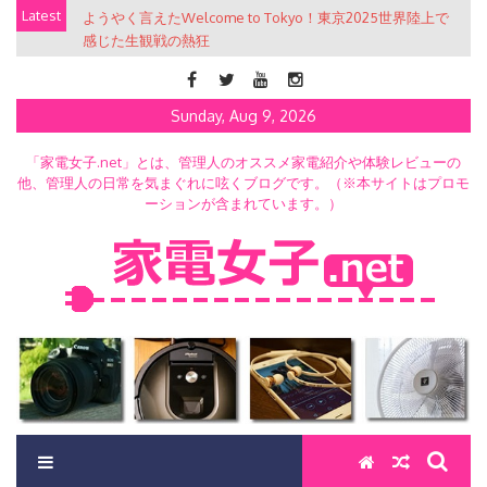
Skip
Latest
ようやく言えたWelcome to Tokyo！東京2025世界陸上で
to
感じた生観戦の熱狂
content
Sunday, Aug 9, 2026
「家電女子.net」とは、管理人のオススメ家電紹介や体験レビューの
他、管理人の日常を気まぐれに呟くブログです。（※本サイトはプロモ
ーションが含まれています。）