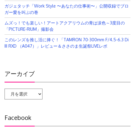
ガジェタッチ「Work Style 〜あなたの仕事術〜」公開収録でブロ
ガー愛を叫ぶの巻
ムズっ！でも楽しい！アートアクアリウムの青は涙色～3度目の
「PICTURE-RIUM」撮影会
このレンズを推し活に捧ぐ！「TAMRON 70-300mm F/4.5-6.3 Di
III RXD （A047）」レビュー＆ささのま生誕祭LIVEレポ
アーカイブ
ア
ー
カ
イ
Facebook
ブ