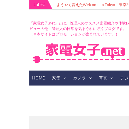
Skip
Latest
ようやく言えたWelcome to Tokyo！
to
content
「家電女子.net」とは、管理人のオススメ家電紹介や体験
ビューの他、管理人の日常を気まぐれに呟くブログです。
（※本サイトはプロモーションが含まれています。）
HOME
家電
カメラ
写真
デジ