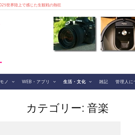
東京2025世界陸上で感じた生観戦の熱狂
レ
モノ
WEB・アプリ
生活・文化
雑記
管理人に
カテゴリー:
音楽