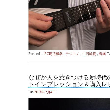
Posted in
PC周辺機器
,
デジモノ
,
生活雑貨
,
音楽
T
なぜか人を惹きつける新時代の楽器
トインプレッション＆購入レ
On
2017年9月4日