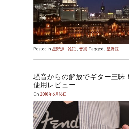
Posted in
星野源
,
雑記
,
音楽
Tagged ,
星野源
騒音からの解放でギター三昧！スマー
使用レビュー
On
2018年6月16日