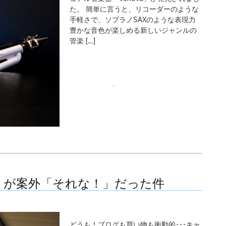
た。 簡単に言うと、リコーダーのような
手軽さで、ソプラノSAXのような表現力
豊かな音色が楽しめる新しいジャンルの
管楽 […]
検
索:
イリストが案外「それな！」だった件
どうも！ブログも買い物も衝動的･･･キャ