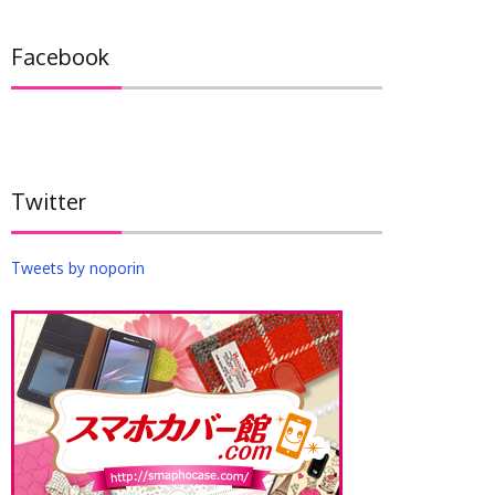
カ
イ
Facebook
ブ
Twitter
Tweets by noporin