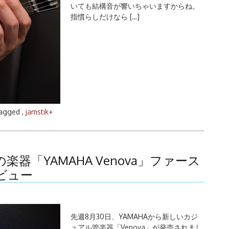
いても結構音が響いちゃいますからね。
指慣らしだけなら […]
agged ,
jamstik+
「YAMAHA Venova」ファース
ビュー
先週8月30日、YAMAHAから新しいカジ
ュアル管楽器「Venova」が発売されまし