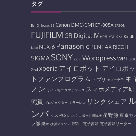
ゲ
タグ
ー
シ
ョ
Canon
DMC-CM1
EP-805A
BenQ
Botvac 85
EPSON
FUJIFILM
ン
GR Digital IV
K-3
Kindle
HDR-MV1
Panasonic
NEX-6
PENTAX
RICOH
kobo
SONY
Wordpress
SIGMA
WPTou
sudio
アイロボット
xperia
アイロボッ
X-E1
キ
トファンプログラム
アプリ
カメラ女子
ノン
スマホメディア研
サイト制作
スマホケース
リンクシェア
究員
プロジェクター
ミラーレス
ンバ
星野源
東京カ
ルンバ980
レンズ
ロボット掃除機
ラ部
楽天
電子書籍
電子書籍リーダー
横浜マラソン
野辺山