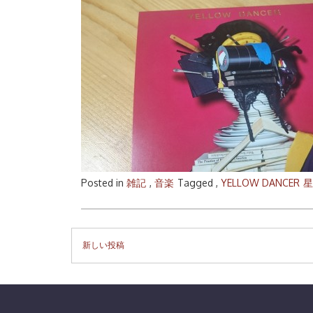
Posted in
雑記
,
音楽
Tagged ,
YELLOW DANCER
星
投
新しい投稿
稿
ナ
ビ