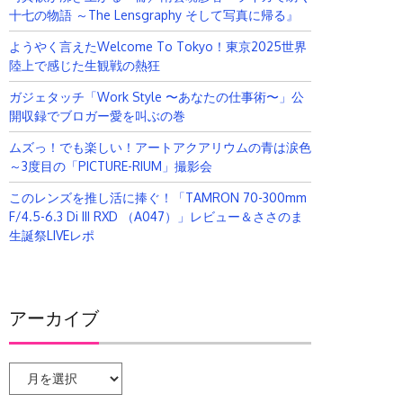
十七の物語 ～The Lensgraphy そして写真に帰る』
ようやく言えたWelcome To Tokyo！東京2025世界
陸上で感じた生観戦の熱狂
ガジェタッチ「Work Style 〜あなたの仕事術〜」公
開収録でブロガー愛を叫ぶの巻
ムズっ！でも楽しい！アートアクアリウムの青は涙色
～3度目の「PICTURE-RIUM」撮影会
このレンズを推し活に捧ぐ！「TAMRON 70-300mm
F/4.5-6.3 Di III RXD （A047）」レビュー＆ささのま
生誕祭LIVEレポ
アーカイブ
ア
ー