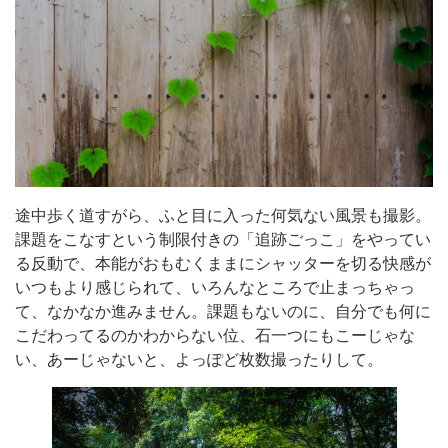
途中歩く道すがら、ふと目に入った何気ない風景も撮影。
課題をこなすという制限付きの「追跡ごっこ」をやってい
る反動で、本能がおもむくままにシャッターを切る快感が
いつもより感じられて、いろんなところで止まっちゃっ
て、なかなか進みません。課題もないのに、自分でも何に
こだわってるのかわからない位、石一つにもこーじゃな
い、あーじゃないと、よっぽど枚数撮ったりして。