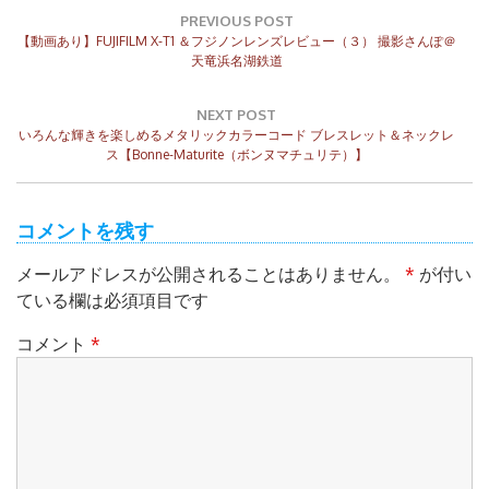
投
稿
PREVIOUS POST
Previous
ナ
【動画あり】FUJIFILM X-T1 ＆フジノンレンズレビュー（３） 撮影さんぽ＠
Post:
天竜浜名湖鉄道
ビ
ゲ
ー
NEXT POST
シ
Next
いろんな輝きを楽しめるメタリックカラーコード ブレスレット＆ネックレ
ョ
Post:
ス【Bonne-Maturite（ボンヌマチュリテ）】
ン
コメントを残す
メールアドレスが公開されることはありません。
*
が付い
ている欄は必須項目です
コメント
*