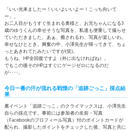
「いい光来ましたー！いいよいいよー！こっち向いて
ー」。
お二人目がもうすぐ生まれる奥様と、お兄ちゃんになる3
歳のゆうくんの幸せそうな写真を、私達も便乗して撮らせ
ていただきました。あぁ、癒されるわ、写真が楽しいわ。
幸せなひととき。興奮の中、小澤先生が帰ってきて、ちょ
っとあきれてたみたいですが(笑)。
もうね、HP全回復ですよ（外に出なければね）。
でもこの後そのHPはすぐにゲージゼロになるのだ
が････。
今日一番の汗が流れる戦慄の「追跡ごっこ」採点結
果
裏イベント「追跡ごっこ」のクライマックスは、小澤先生
自らの採点です。事前には参加者の名前・写真
（Facebookのプロフィール写真）付のポイントカードが
配られ、撮影したポイントをチェックした後、写真と共に