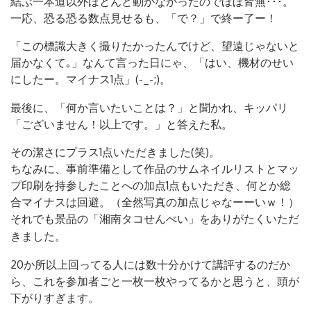
結ぶ一本道以外ほとんど動かなかったのでほぼ皆無･･･。
一応、恐る恐る数点見せるも、「で？」で終ー了ー！
「この標識大きく撮りたかったんでけど、望遠じゃないと
届かなくて｡」なんて言った日にゃ、「はい、機材のせい
にしたー。マイナス1点」
(-_-;)。
最後に、「何か言いたいことは？」と聞かれ、キッパリ
「ございません！以上です。」と答えた私。
その潔さにプラス1点いただきました(笑)。
ちなみに、事前準備として作品のサムネイルリストとマッ
プ印刷を持参したことへの加点1点もいただき、何とか総
合マイナスは回避。（全然写真の加点じゃなーーいｗ！）
それでも景品の「湘南タコせんべい」をありがたくいただ
きました。
20か所以上回ってる人には数十分かけて講評するのだか
ら、これを参加者ごと一枚一枚やってるかと思うと、頭が
下がりすぎます。