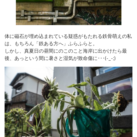
体に磁石が埋め込まれている疑惑がもたれる鉄骨萌えの私
は、もちろん「鉄ある方へ」ふらふらと。
しかし、真夏日の昼間にのこのこと海岸に出かけたら最
後、あっという間に暑さと湿気が致命傷に･･･(-_-;)