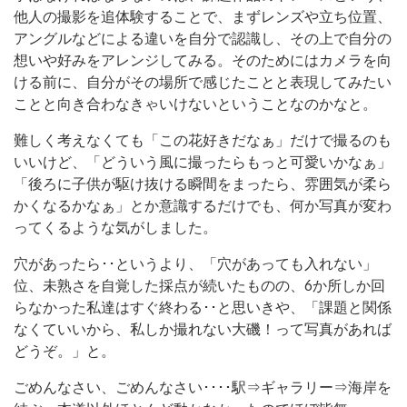
他人の撮影を追体験することで、まずレンズや立ち位置、
アングルなどによる違いを自分で認識し、その上で自分の
想いや好みをアレンジしてみる。そのためにはカメラを向
ける前に、自分がその場所で感じたことと表現してみたい
ことと向き合わなきゃいけないということなのかなと。
難しく考えなくても「この花好きだなぁ」だけで撮るのも
いいけど、「どういう風に撮ったらもっと可愛いかなぁ」
「後ろに子供が駆け抜ける瞬間をまったら、雰囲気が柔ら
かくなるかなぁ」とか意識するだけでも、何か写真が変わ
ってくるような気がしました。
穴があったら･･というより、「穴があっても入れない」
位、未熟さを自覚した採点が続いたものの、6か所しか回
らなかった私達はすぐ終わる･･と思いきや、「課題と関係
なくていいから、私しか撮れない大磯！って写真があれば
どうぞ。」と。
ごめんなさい、ごめんなさい････駅⇒ギャラリー⇒海岸を