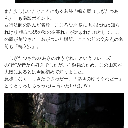
また少し歩いたところにある名跡「鴫立庵（しぎたつあ
ん）」も撮影ポイント。
西行法師の詠んだ名歌「こころなき 身にもあはれは知ら
れけり 鴫立つ沢の秋の夕暮れ」が詠まれた地として、こ
の庵が創設され、名がついた場所。ここの前の交差点の名
前も「鴫立沢」。
「しぎたつさわの あきのゆうぐれ」というフレーズ
の“音”が昔から好きでしたが、不勉強のため、この由来が
大磯にあるとは今回初めて知りました。
意味もなく「しぎたつさわだー」「あきのゆうぐれだー」
とうろうろしちゃった(←言いたいだけＷ）