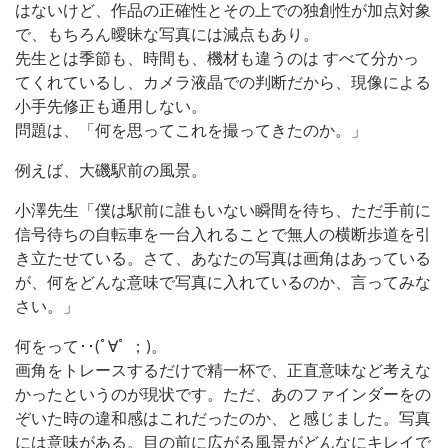
はないけど、作品の正確性とその上での独創性が加点対象
で、もちろん曖昧な写真には減点もあり。
先生とは季節も、時間も、機材も違うのは すべて分かっ
てくれているし、カメラ液晶での判断だから、現像による
小手先修正も通用しない。
問題は、「何を思ってこれを撮ってきたのか。」
例えば、大磯駅前の風景。
小澤先生「僕は駅前に誰もいない瞬間を待ち、ただ手前に
信号待ちの自転車を一台入れることで無人の横断歩道を引
き立たせている。さて、あなたの写真は画角はあっている
が、何をどんな意味で写真に入れているのか、言ってみな
さい。」
何をって･･(ﾟ∀ﾟ ；)。
画角をトレースするだけで精一杯で、正直意味など考えな
かったというのが現状です。ただ、あのファインダーをの
ぞいた時の違和感はこれだったのか、と感じました。写真
には意味がある。目の前に広がる風景がどんなにキレイで