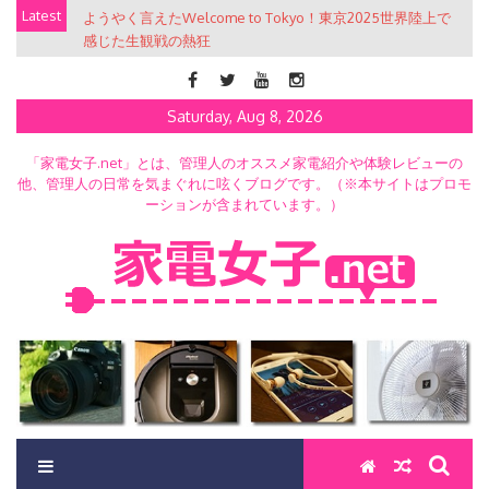
Skip
Latest
ようやく言えたWelcome to Tokyo！東京2025世界陸上で
ガジェタッチ「Work Style 〜あなたの仕事術〜」公開収録
to
感じた生観戦の熱狂
でブロガー愛を叫ぶの巻
content
Saturday, Aug 8, 2026
「家電女子.net」とは、管理人のオススメ家電紹介や体験レビューの
他、管理人の日常を気まぐれに呟くブログです。（※本サイトはプロモ
ーションが含まれています。）