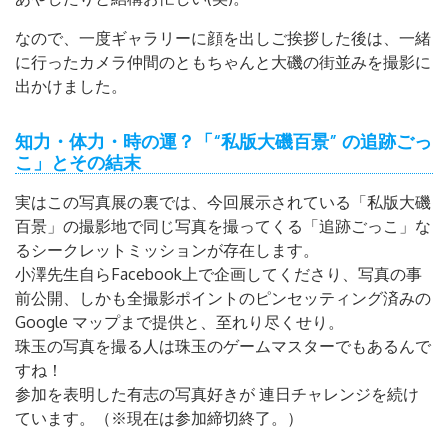
なので、一度ギャラリーに顔を出しご挨拶した後は、一緒
に行ったカメラ仲間のともちゃんと大磯の街並みを撮影に
出かけました。
知力・体力・時の運？「“私版大磯百景” の追跡ごっ
こ」とその結末
実はこの写真展の裏では、今回展示されている「私版大磯
百景」の撮影地で同じ写真を撮ってくる「追跡ごっこ」な
るシークレットミッションが存在します。
小澤先生自らFacebook上で企画してくださり、写真の事
前公開、しかも全撮影ポイントのピンセッティング済みの
Google マップまで提供と、至れり尽くせり。
珠玉の写真を撮る人は珠玉のゲームマスターでもあるんで
すね！
参加を表明した有志の写真好きが 連日チャレンジを続け
ています。（※現在は参加締切終了。）