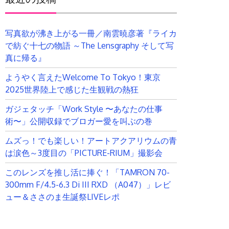
写真欲が沸き上がる一冊／南雲暁彦著『ライカ
で紡ぐ十七の物語 ～The Lensgraphy そして写
真に帰る』
ようやく言えたWelcome To Tokyo！東京
2025世界陸上で感じた生観戦の熱狂
ガジェタッチ「Work Style 〜あなたの仕事
術〜」公開収録でブロガー愛を叫ぶの巻
ムズっ！でも楽しい！アートアクアリウムの青
は涙色～3度目の「PICTURE-RIUM」撮影会
このレンズを推し活に捧ぐ！「TAMRON 70-
300mm F/4.5-6.3 Di III RXD （A047）」レビ
ュー＆ささのま生誕祭LIVEレポ