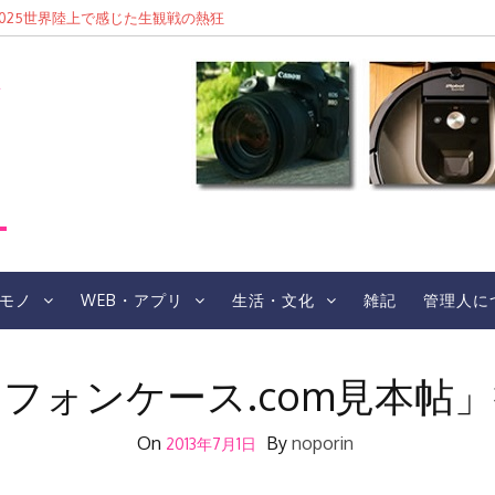
東京2025世界陸上で感じた生観戦の熱狂
レ
モノ
WEB・アプリ
生活・文化
雑記
管理人に
フォンケース.com見本帖
On
By
noporin
2013年7月1日