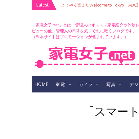
Skip
Latest
ようやく言えたWelcome to Tokyo！
to
content
「家電女子.net」とは、管理人のオススメ家電紹介や体験
ビューの他、管理人の日常を気まぐれに呟くブログです。
（※本サイトはプロモーションが含まれています。）
HOME
家電
カメラ
写真
デジ
「スマート