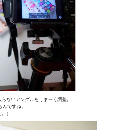
入らないアングルをうまーく調整。
もんですね。
だ。）