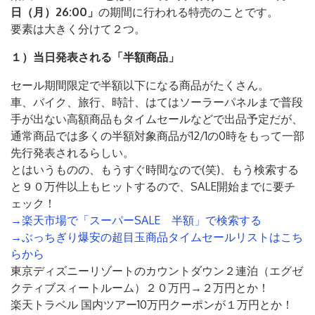
日（月）26:00」
の期間に行われる特売のことです。
要素は大きく分けて２つ。
１）当日発表される「半額商品」
セール期間限定で半額以下になる商品がたくさん。
車、バイク、旅行、時計、はてはソーラーパネルまで普段
手が出ない高額商品もタイムセールなどで出品予定だが、
通常商品では多くの半額対象商品が12/1の0時をもって一部
先行発表されるらしい。
とはいうものの、もうすぐ時間なので(笑)、もう検索する
と９０万件以上もヒットするので、SALE開始までに要チ
ェック！
→楽天市場で「スーパーSALE 半額」で検索する
→ぶっちぎり爆安の超目玉商品タイムセールリストはこち
らから
東京ディズニーリゾートのカウントダウン２連泊（エグゼ
クティブスィートルーム）２０万円→２万円とか！
楽天トラベル 国内ツアー10万円クーポンが１万円とか！