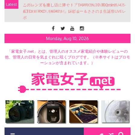
Skip
Latest
このレンズを推し活に捧ぐ！「TAMRON 70-300mm F/4.5-
to
6.3 Di III RXD （A047）」レビュー＆ささのま生誕祭LIVEレ
content
ポ
Monday, Aug 10, 2026
「家電女子.net」とは、管理人のオススメ家電紹介や体験レビューの
他、管理人の日常を気まぐれに呟くブログです。（※本サイトはプロモ
ーションが含まれています。）