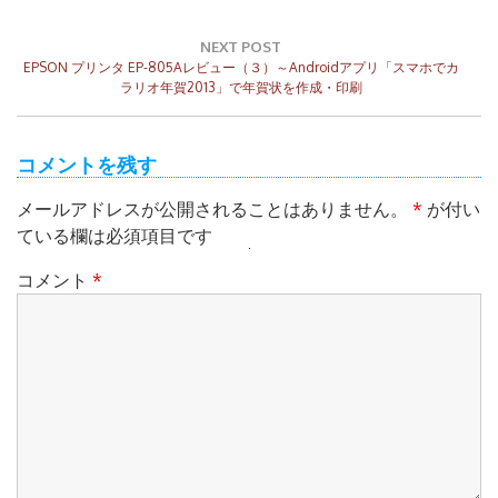
ゲ
ー
NEXT POST
シ
Next
EPSON プリンタ EP-805Aレビュー（３）～Androidアプリ「スマホでカ
ョ
Post:
ラリオ年賀2013」で年賀状を作成・印刷
ン
コメントを残す
メールアドレスが公開されることはありません。
*
が付い
ている欄は必須項目です
検
コメント
*
索: