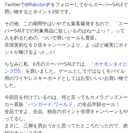
Twitterで
@RakutenJP
をフォローしてからスーパーSALEで
買い物するとポイント2倍です。
その他、この期間中はいやでも集客爆発するので、「スー
パーSALEでの対象商品に欲しいものはねーよっ！」って
人を釣るための、ついで買いセールも豊富。
非現実的な６０倍キャンペーンより、よっぽど確実にポイ
ントが稼げるよっ(-_-)！
ちなみに私、6月のスーパーSALEでは、
「ポケモンタイピ
ングDS」
を買いました。ゲームとしてではなくモバイル
用のワイヤレスキーボードとしてはお安いいいお買い物で
した。
今回目を付けているのは、何と言ってもカメラグッズメー
カー直販「
バンガード-ワールド
」の全品半額セール！
全品ですよ、全品。独自のポイント倍増キャンペーンもや
ってるし。
まさに、三脚を買おうかと思ってたところだったので、絶
好のチャンスです。