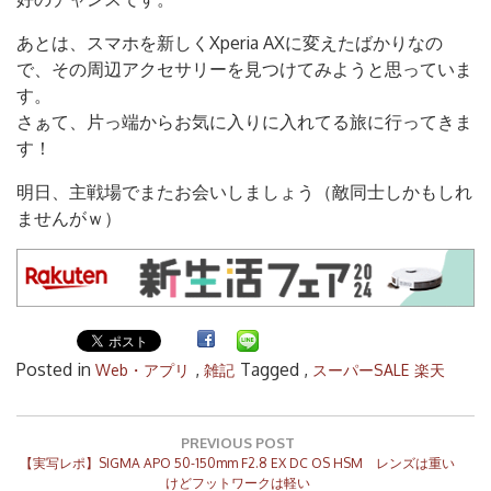
あとは、スマホを新しくXperia AXに変えたばかりなの
で、その周辺アクセサリーを見つけてみようと思っていま
す。
さぁて、片っ端からお気に入りに入れてる旅に行ってきま
す！
明日、主戦場でまたお会いしましょう（敵同士しかもしれ
ませんがｗ）
Posted in
,
Tagged ,
Web・アプリ
雑記
スーパーSALE
楽天
投
稿
PREVIOUS POST
Previous
ナ
【実写レポ】SIGMA APO 50-150mm F2.8 EX DC OS HSM レンズは重い
Post:
けどフットワークは軽い
ビ