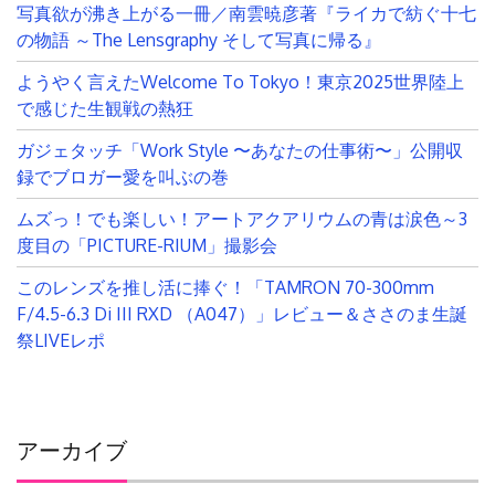
写真欲が沸き上がる一冊／南雲暁彦著『ライカで紡ぐ十七
の物語 ～The Lensgraphy そして写真に帰る』
ようやく言えたWelcome To Tokyo！東京2025世界陸上
で感じた生観戦の熱狂
ガジェタッチ「Work Style 〜あなたの仕事術〜」公開収
録でブロガー愛を叫ぶの巻
ムズっ！でも楽しい！アートアクアリウムの青は涙色～3
度目の「PICTURE-RIUM」撮影会
このレンズを推し活に捧ぐ！「TAMRON 70-300mm
F/4.5-6.3 Di III RXD （A047）」レビュー＆ささのま生誕
祭LIVEレポ
アーカイブ