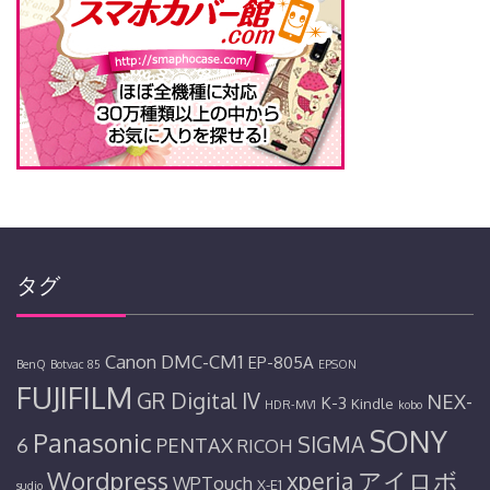
タグ
Canon
DMC-CM1
EP-805A
BenQ
Botvac 85
EPSON
FUJIFILM
GR Digital IV
NEX-
K-3
Kindle
HDR-MV1
kobo
SONY
Panasonic
SIGMA
6
PENTAX
RICOH
Wordpress
アイロボ
xperia
WPTouch
X-E1
sudio