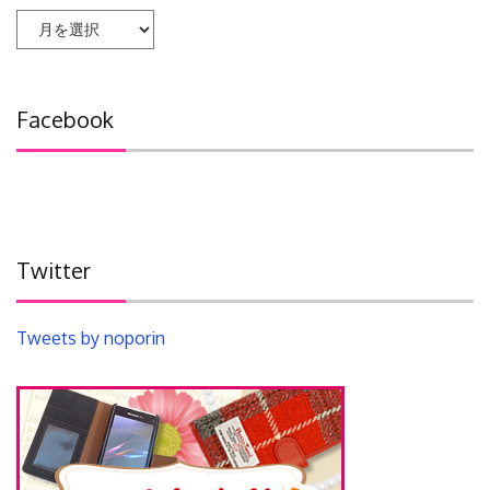
ア
ー
カ
イ
Facebook
ブ
Twitter
Tweets by noporin