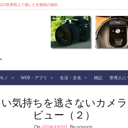
東京2025世界陸上で感じた生観戦の熱狂
レ
モノ
WEB・アプリ
生活・文化
雑記
管理人に
気持ちを逃さないカメラ「FUJI
ビュー（２）
On
By
noporin
2012年9月13日