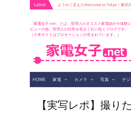
Skip
Latest
ようやく言えたWelcome to Tokyo！
to
content
「家電女子.net」とは、管理人のオススメ家電紹介や体験
ビューの他、管理人の日常を気まぐれに呟くブログです。
（※本サイトはプロモーションが含まれています。）
HOME
家電
カメラ
写真
デジ
【実写レポ】撮りたい