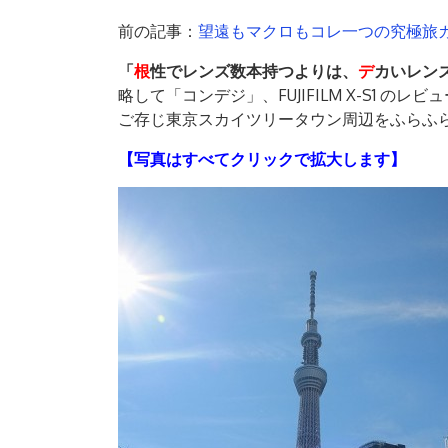
前の記事：
望遠もマクロもコレ一つの究極旅カメラ
「
根
性でレンズ数本持つよりは、
デ
カいレン
略して「コンデジ」、FUJIFILM X-S1 
ご存じ東京スカイツリータウン周辺をふらふ
【写真はすべてクリックで拡大します】