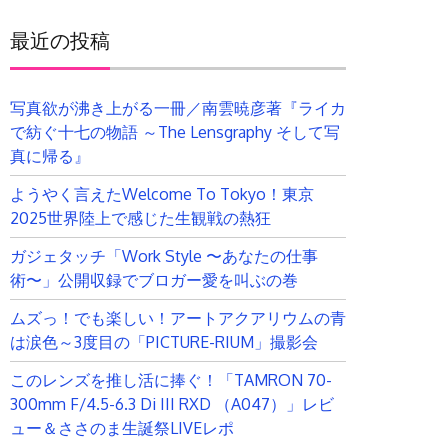
最近の投稿
写真欲が沸き上がる一冊／南雲暁彦著『ライカ
で紡ぐ十七の物語 ～The Lensgraphy そして写
真に帰る』
ようやく言えたWelcome To Tokyo！東京
2025世界陸上で感じた生観戦の熱狂
ガジェタッチ「Work Style 〜あなたの仕事
術〜」公開収録でブロガー愛を叫ぶの巻
ムズっ！でも楽しい！アートアクアリウムの青
は涙色～3度目の「PICTURE-RIUM」撮影会
このレンズを推し活に捧ぐ！「TAMRON 70-
300mm F/4.5-6.3 Di III RXD （A047）」レビ
ュー＆ささのま生誕祭LIVEレポ