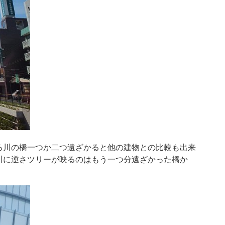
る川の橋一つか二つ遠ざかると他の建物との比較も出来
川に逆さツリーが映るのはもう一つ分遠ざかった橋か