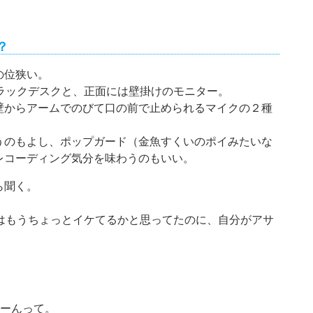
？
の位狭い。
ラックデスクと、正面には壁掛けのモニター。
壁からアームでのびて口の前で止められるマイクの２種
うのもよし、ポップガード（金魚すくいのポイみたいな
レコーディング気分を味わうのもいい。
ら聞く。
はもうちょっとイケてるかと思ってたのに、自分がアサ
ゅーんって。