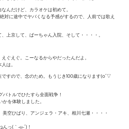
曲なんだけど、カラオケは初めて。
り絶対に途中でヤバくなる予感がするので、人前では歌え
て、上京して、ばーちゃん入院、そして・・・・。
、えぐえぐ。こーなるからやだったんだよ。
本人は。
すので、念のため。もうじき100歳になります(o´▽
グバトルでひたすら全面戦争！
いかを体験しました。
・テン、美空ひばり、アンジェラ・アキ、相川七瀬・・・・
(｀‐ω‐´)！