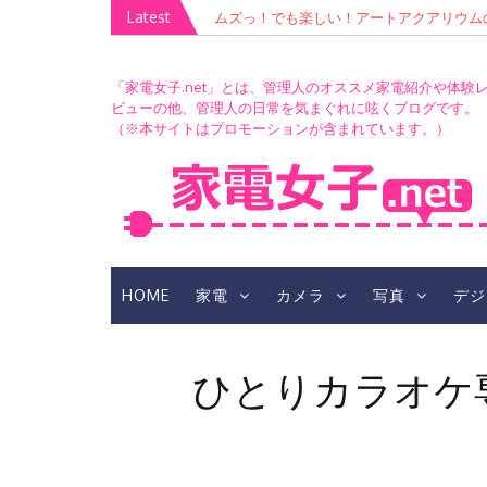
Skip
Latest
ムズっ！でも楽しい！アートアクアリウムの青
このレンズを推し活に捧ぐ！「TAMRON 70-300mm 
to
RIUM」撮影会
（A047）」レビュー＆ささのま生誕祭LIV
content
「家電女子.net」とは、管理人のオススメ家電紹介や体験
ビューの他、管理人の日常を気まぐれに呟くブログです。
（※本サイトはプロモーションが含まれています。）
HOME
家電
カメラ
写真
デジ
ひとりカラオケ