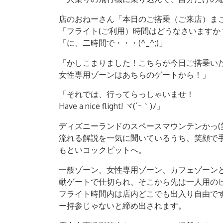
店のおねーさん「本日のご搭乗（ご来店）まこと
「フライト(ご利用）時間はどうなさいますか
「に、二時間で・・・(^_^;)」
「かしこまりました！こちらが今日ご搭乗い
女性専用ゾーンはあちらのゲートから！」
「それでは、行ってらっしゃいませ！
Have a nice flight! ヾ(´ｰ｀)ﾉ」
ディズニーランドのスペースマウンテンかっ(
流れる解説を一気に聞いているうち、笑顔で
もといコックピットへ。
一般ゾーン、女性専用ゾーン、カフェゾーン
動ゲートで仕切られ、そこから先は一人用の
フライト時間内は店内どこでも出入り自由で
ー持参じゃないと締め出されます。