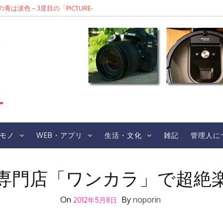
は涙色～3度目の「PICTURE-
F/4.5-6.3 Di III RXD
Eレポ
レ
モノ
WEB・アプリ
生活・文化
雑記
管理人に
専門店「ワンカラ」で超絶
On
By
noporin
2012年5月8日