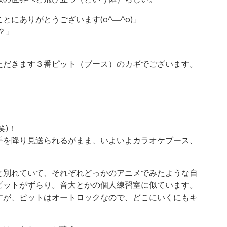
にありがとうございます(o^―^o)」
？」
ただきます３番ピット（ブース）のカギでございます。
笑)！
手を降り見送られるがまま、いよいよカラオケブース、
と別れていて、それぞれどっかのアニメでみたような自
ピットがずらり。音大とかの個人練習室に似ています。
すが、ピットはオートロックなので、どこにいくにもキ