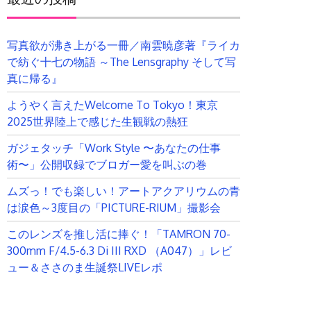
写真欲が沸き上がる一冊／南雲暁彦著『ライカ
で紡ぐ十七の物語 ～The Lensgraphy そして写
真に帰る』
ようやく言えたWelcome To Tokyo！東京
2025世界陸上で感じた生観戦の熱狂
ガジェタッチ「Work Style 〜あなたの仕事
術〜」公開収録でブロガー愛を叫ぶの巻
ムズっ！でも楽しい！アートアクアリウムの青
は涙色～3度目の「PICTURE-RIUM」撮影会
このレンズを推し活に捧ぐ！「TAMRON 70-
300mm F/4.5-6.3 Di III RXD （A047）」レビ
ュー＆ささのま生誕祭LIVEレポ