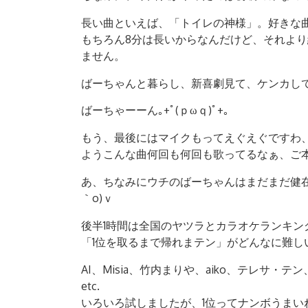
長い曲といえば、「トイレの神様」。好きな
もちろん8分は長いからなんだけど、それよ
ません。
ばーちゃんと暮らし、新喜劇見て、ケンカし
ばーちゃーーん｡+ﾟ(ｐωｑ)ﾟ+｡
もう、最後にはマイクもってえぐえぐですわ
ようこんな曲何回も何回も歌ってるなぁ、ご
あ、ちなみにウチのばーちゃんはまだまだ健在で
｀o)ｖ
後半1時間は全国のヤツラとカラオケランキン
「1位を取るまで帰れまテン」がどんなに難し
AI、Misia、竹内まりや、aiko、テレサ
etc.
いろいろ試しましたが、1位ってナンボうまいねんっ