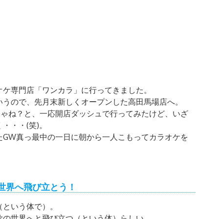
オケ専門店「ワンカラ」に行ってきました。
いうので、先月末新しくオープンした高田馬場店へ。
じゃね？と、一応開店ダッシュで行ってみたけど、いざ
・・・(笑)。
たGW真っ最中の一日に朝から一人こもってカラオケを
世界へ飛び立とう！
（という体で）。
歌の世界へと飛び立つ（という体）らしい。