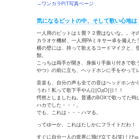
→ワンカラPIT写真ページ
気になるピットの中、そして歌い心地は
一人用のピットは１畳？２畳はないな。。そ
カラオケ機材、一人用PAミキサー卓を備えた
横の壁には、持って歌えるコードマイクと、
類。
こっちは両手が開き、身振り手振り付きで歌
やつ）の前に立ち、ヘッドホンに手をやって
音楽も、自分の声も全ての音はヘッドホンか
うわ！私って歌下手やん(||OдO||)！！
愕然としましたね。普通のBOXで歌ってた時
ハカでした・・・。
でも、これは・・・ハマる。
ってゆーか、これはたしかにフライトだわ！
すぐに自分一人の世界に飛び立てる(笑)！び