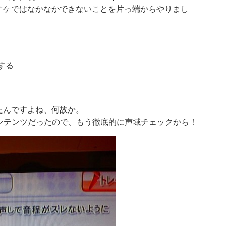
検
オケではなかなかできないことを片っ端からやりまし
索:
する
たんですよね、何故か。
たコンテンツだったので、もう徹底的に声域チェックから！