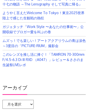
十七の物語 ～The Lensgraphy そして写真に帰る』
ようやく言えたWelcome To Tokyo！東京2025世界
陸上で感じた生観戦の熱狂
ガジェタッチ「Work Style 〜あなたの仕事術〜」公
開収録でブロガー愛を叫ぶの巻
ムズっ！でも楽しい！アートアクアリウムの青は涙色
～3度目の「PICTURE-RIUM」撮影会
このレンズを推し活に捧ぐ！「TAMRON 70-300mm
F/4.5-6.3 Di III RXD （A047）」レビュー＆ささのま
生誕祭LIVEレポ
アーカイブ
ア
ー