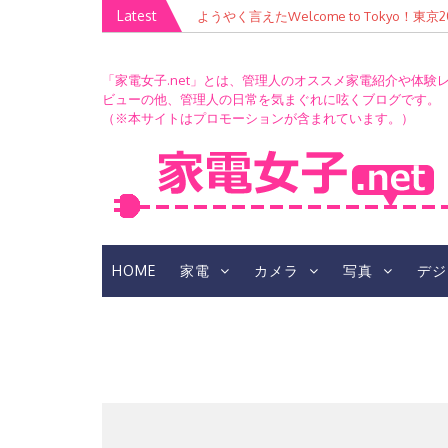
Skip
Latest
ようやく言えたWelcome to Tokyo！
to
content
「家電女子.net」とは、管理人のオススメ家電紹介や体験
ビューの他、管理人の日常を気まぐれに呟くブログです。
（※本サイトはプロモーションが含まれています。）
HOME
家電
カメラ
写真
デジ