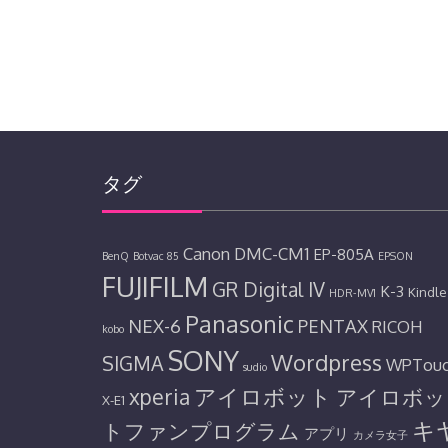
タグ
Canon
DMC-CM1
EP-805A
BenQ
Botvac 85
EPSON
FUJIFILM
GR Digital IV
K-3
Kindle
HDR-MV1
Panasonic
NEX-6
PENTAX
RICOH
kobo
SONY
Wordpress
SIGMA
WPTou
sudio
アイロボット
xperia
アイロボッ
X-E1
キ
トファンプログラム
アプリ
カメラ女子