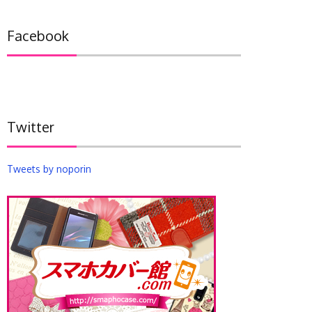
カ
イ
Facebook
ブ
Twitter
Tweets by noporin