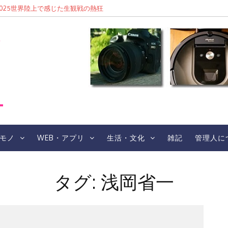
東京2025世界陸上で感じた生観戦の熱狂
レ
モノ
WEB・アプリ
生活・文化
雑記
管理人に
タグ:
浅岡省一