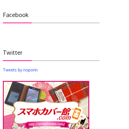
カ
イ
Facebook
ブ
Twitter
Tweets by noporin