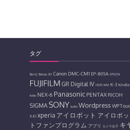
タグ
Canon
DMC-CM1
EP-805A
BenQ
Botvac 85
EPSON
FUJIFILM
GR Digital IV
K-3
Kindle
HDR-MV1
Panasonic
NEX-6
PENTAX
RICOH
kobo
SONY
Wordpress
SIGMA
WPTou
sudio
アイロボット
xperia
アイロボッ
X-E1
キ
トファンプログラム
アプリ
カメラ女子