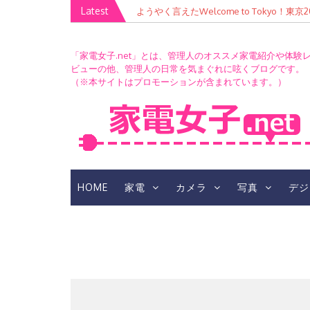
Skip
Latest
ようやく言えたWelcome to Tokyo！
to
content
「家電女子.net」とは、管理人のオススメ家電紹介や体験
ビューの他、管理人の日常を気まぐれに呟くブログです。
（※本サイトはプロモーションが含まれています。）
HOME
家電
カメラ
写真
デジ