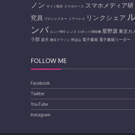
ノン
スマホメディア研
サイト制作
スマホケース
リンクシェア
究員
プロジェクター
ミラーレス
ンバ
星野源
東京カ
ルンバ980
レンズ
ロボット掃除機
ラ部
楽天
電子書籍
電子書籍リーダー
横浜マラソン
野辺山
FOLLOW ME
Facebook
Twitter
YouTube
Instagram