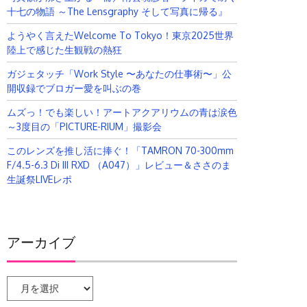
十七の物語 ～The Lensgraphy そして写真に帰る』
ようやく言えたWelcome To Tokyo！東京2025世界
陸上で感じた生観戦の熱狂
ガジェタッチ「Work Style 〜あなたの仕事術〜」公
開収録でブロガー愛を叫ぶの巻
ムズっ！でも楽しい！アートアクアリウムの青は涙色
～3度目の「PICTURE-RIUM」撮影会
このレンズを推し活に捧ぐ！「TAMRON 70-300mm
F/4.5-6.3 Di III RXD （A047）」レビュー＆ささのま
生誕祭LIVEレポ
アーカイブ
ア
ー