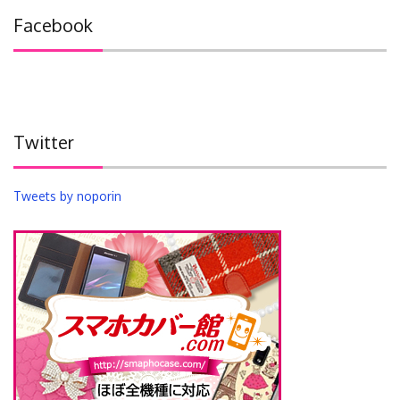
イ
Facebook
ブ
Twitter
Tweets by noporin