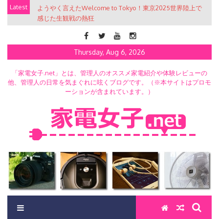
Skip
Latest
ようやく言えたWelcome to Tokyo！東京2025世界陸上で
to
感じた生観戦の熱狂
content
Thursday, Aug 6, 2026
「家電女子.net」とは、管理人のオススメ家電紹介や体験レビューの
他、管理人の日常を気まぐれに呟くブログです。（※本サイトはプロモ
ーションが含まれています。）