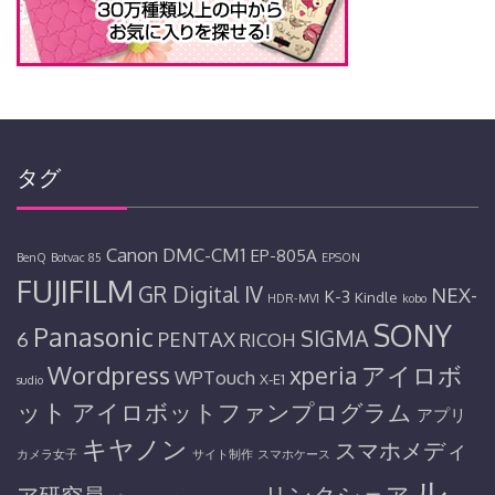
タグ
Canon
DMC-CM1
EP-805A
BenQ
Botvac 85
EPSON
FUJIFILM
GR Digital IV
NEX-
K-3
Kindle
HDR-MV1
kobo
SONY
Panasonic
SIGMA
6
PENTAX
RICOH
Wordpress
アイロボ
xperia
WPTouch
X-E1
sudio
ット
アイロボットファンプログラム
アプリ
キヤノン
スマホメディ
カメラ女子
サイト制作
スマホケース
ル
リンクシェア