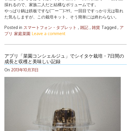
採れるので、家族二人だと結構なボリュームです。
やっぱり鍋は鉄板ですな(￣ー￣)ﾆﾔﾘ。一回目ですっかり元は取れ
た気もしますが、この栽培キット、そう簡単には終わらない。
Posted in
スマートフォン・タブレット
,
雑記
,
雑貨
Tagged ,
ア
プリ
家庭菜園
Leave a comment
アプリ「菜園コンシェルジュ」でシイタケ栽培・7日間の
成長と収穫と美味しい記録
On
2013年10月31日