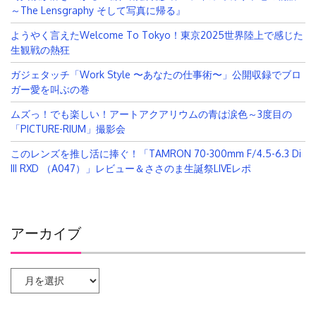
～The Lensgraphy そして写真に帰る』
ようやく言えたWelcome To Tokyo！東京2025世界陸上で感じた
生観戦の熱狂
ガジェタッチ「Work Style 〜あなたの仕事術〜」公開収録でブロ
ガー愛を叫ぶの巻
ムズっ！でも楽しい！アートアクアリウムの青は涙色～3度目の
「PICTURE-RIUM」撮影会
このレンズを推し活に捧ぐ！「TAMRON 70-300mm F/4.5-6.3 Di
III RXD （A047）」レビュー＆ささのま生誕祭LIVEレポ
アーカイブ
ア
ー
カ