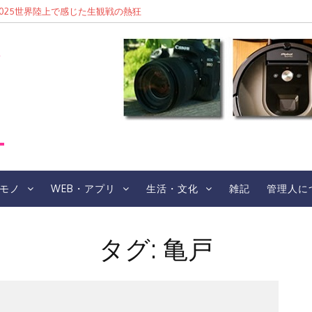
東京2025世界陸上で感じた生観戦の熱狂
レ
モノ
WEB・アプリ
生活・文化
雑記
管理人に
タグ:
亀戸