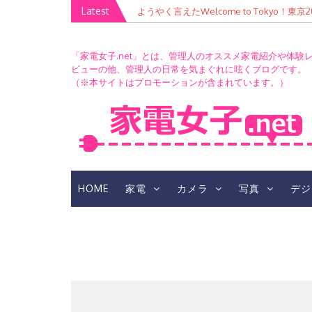
Skip
Latest
ようやく言えたWelcome to Tokyo！
to
content
「家電女子.net」とは、管理人のオススメ家電紹介や体験
ビューの他、管理人の日常を気まぐれに呟くブログです。
（※本サイトはプロモーションが含まれています。）
HOME
家電
カメラ
写真
デジ