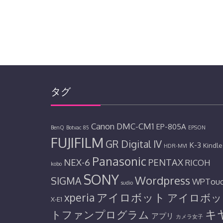
タグ
Canon
DMC-CM1
EP-805A
BenQ
Botvac 85
EPSON
FUJIFILM
GR Digital IV
K-3
Kindle
HDR-MV1
Panasonic
NEX-6
PENTAX
RICOH
kobo
SONY
Wordpress
SIGMA
WPTou
sudio
アイロボット
xperia
アイロボッ
X-E1
キ
トファンプログラム
アプリ
カメラ女子