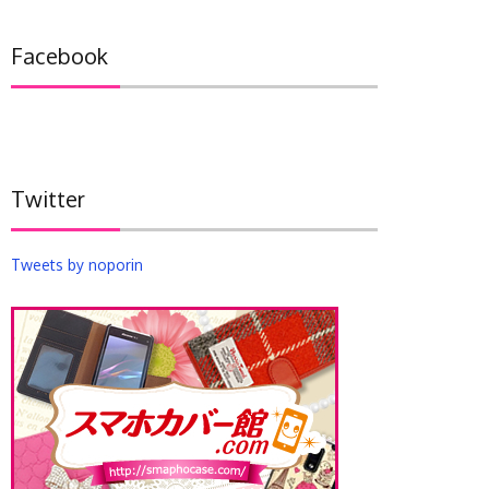
カ
イ
Facebook
ブ
Twitter
Tweets by noporin