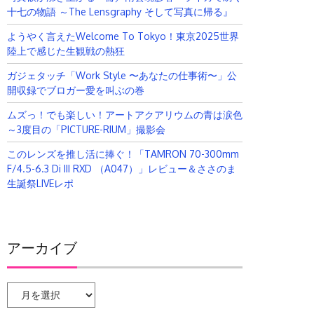
十七の物語 ～The Lensgraphy そして写真に帰る』
ようやく言えたWelcome To Tokyo！東京2025世界
陸上で感じた生観戦の熱狂
ガジェタッチ「Work Style 〜あなたの仕事術〜」公
開収録でブロガー愛を叫ぶの巻
ムズっ！でも楽しい！アートアクアリウムの青は涙色
～3度目の「PICTURE-RIUM」撮影会
このレンズを推し活に捧ぐ！「TAMRON 70-300mm
F/4.5-6.3 Di III RXD （A047）」レビュー＆ささのま
生誕祭LIVEレポ
アーカイブ
ア
ー