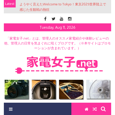
Skip
Latest
ようやく言えたWelcome to Tokyo！東京2025世界陸上で
to
感じた生観戦の熱狂
content
Tuesday, Aug 11, 2026
「家電女子.net」とは、管理人のオススメ家電紹介や体験レビューの
他、管理人の日常を気まぐれに呟くブログです。（※本サイトはプロモ
ーションが含まれています。）