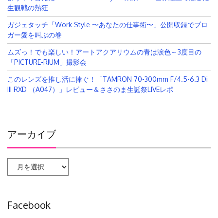
生観戦の熱狂
ガジェタッチ「Work Style 〜あなたの仕事術〜」公開収録でブロ
ガー愛を叫ぶの巻
ムズっ！でも楽しい！アートアクアリウムの青は涙色～3度目の
「PICTURE-RIUM」撮影会
このレンズを推し活に捧ぐ！「TAMRON 70-300mm F/4.5-6.3 Di
III RXD （A047）」レビュー＆ささのま生誕祭LIVEレポ
アーカイブ
ア
ー
カ
イ
Facebook
ブ