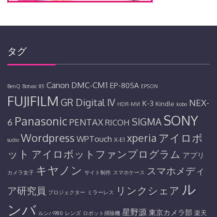
タグ
Canon
DMC-CM1
EP-805A
BenQ
Botvac 85
EPSON
FUJIFILM
GR Digital IV
NEX-
K-3
Kindle
HDR-MV1
kobo
SONY
Panasonic
SIGMA
6
PENTAX
RICOH
Wordpress
アイロボ
xperia
WPTouch
X-E1
sudio
ット
アイロボットファンプログラム
アプリ
キヤノン
スマホメディ
カメラ女子
サイト制作
スマホケース
ル
リンクシェア
ア研究員
プロジェクター
ミラーレス
ンバ
星野源
東京カメラ部
楽天
ルンバ980
レンズ
ロボット掃除機