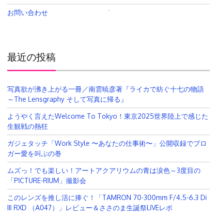
お問い合わせ
検
索:
最近の投稿
写真欲が沸き上がる一冊／南雲暁彦著『ライカで紡ぐ十七の物語
～The Lensgraphy そして写真に帰る』
ようやく言えたWelcome To Tokyo！東京2025世界陸上で感じた
生観戦の熱狂
ガジェタッチ「Work Style 〜あなたの仕事術〜」公開収録でブロ
ガー愛を叫ぶの巻
ムズっ！でも楽しい！アートアクアリウムの青は涙色～3度目の
「PICTURE-RIUM」撮影会
このレンズを推し活に捧ぐ！「TAMRON 70-300mm F/4.5-6.3 Di
III RXD （A047）」レビュー＆ささのま生誕祭LIVEレポ