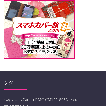
タグ
Canon
DMC-CM1
EP-805A
BenQ
Botvac 85
EPSON