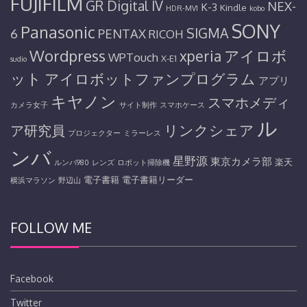
FUJIFILM
GR Digital IV
NEX-
K-3
Kindle
HDR-MV1
kobo
SONY
Panasonic
SIGMA
6
PENTAX
RICOH
Wordpress
アイロボ
xperia
WPTouch
X-E1
sudio
ット
アイロボットファンプログラム
アプリ
キヤノン
スマホメディ
カメラ女子
サイト制作
スマホケース
ル
リンクシェア
ア研究員
プロジェクター
ミラーレス
ンバ
星野源
東京カメラ部
楽天
ルンバ980
レンズ
ロボット掃除機
電子書籍
電子書籍リーダー
横浜マラソン
野辺山
FOLLOW ME
Facebook
Twitter