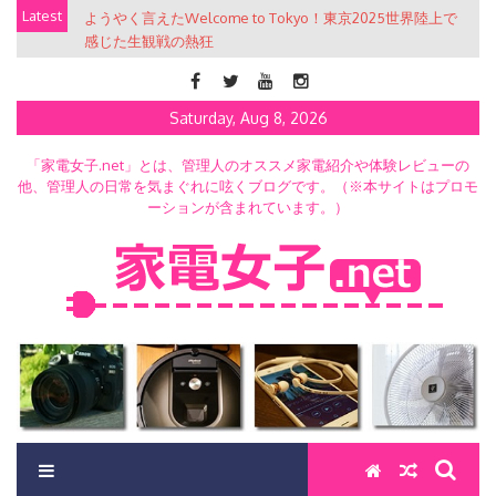
Skip
Latest
ようやく言えたWelcome to Tokyo！東京2025世界陸上で
to
感じた生観戦の熱狂
content
Saturday, Aug 8, 2026
「家電女子.net」とは、管理人のオススメ家電紹介や体験レビューの
他、管理人の日常を気まぐれに呟くブログです。（※本サイトはプロモ
ーションが含まれています。）