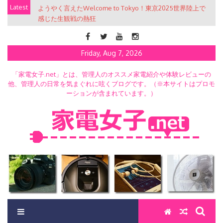
Skip
Latest
ようやく言えたWelcome to Tokyo！東京2025世界陸上で
to
感じた生観戦の熱狂
content
Friday, Aug 7, 2026
「家電女子.net」とは、管理人のオススメ家電紹介や体験レビューの
他、管理人の日常を気まぐれに呟くブログです。（※本サイトはプロモ
ーションが含まれています。）