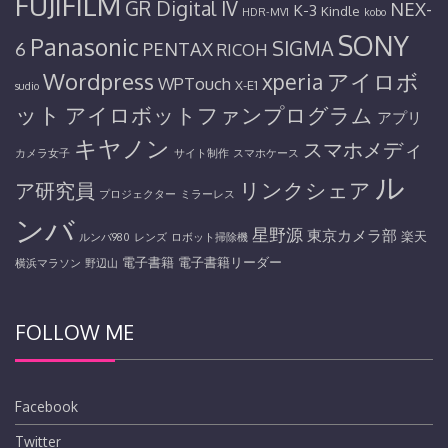
FUJIFILM
GR Digital IV
NEX-
K-3
Kindle
HDR-MV1
kobo
SONY
Panasonic
SIGMA
6
PENTAX
RICOH
Wordpress
アイロボ
xperia
WPTouch
X-E1
sudio
ット
アイロボットファンプログラム
アプリ
キヤノン
スマホメディ
カメラ女子
サイト制作
スマホケース
ル
リンクシェア
ア研究員
プロジェクター
ミラーレス
ンバ
星野源
東京カメラ部
楽天
ルンバ980
レンズ
ロボット掃除機
電子書籍
電子書籍リーダー
横浜マラソン
野辺山
FOLLOW ME
Facebook
Twitter