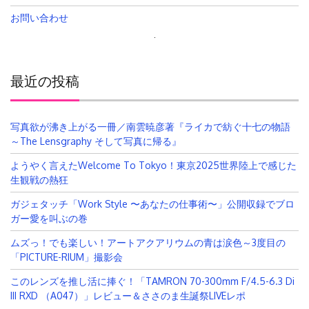
お問い合わせ
検
索:
最近の投稿
写真欲が沸き上がる一冊／南雲暁彦著『ライカで紡ぐ十七の物語
～The Lensgraphy そして写真に帰る』
ようやく言えたWelcome To Tokyo！東京2025世界陸上で感じた
生観戦の熱狂
ガジェタッチ「Work Style 〜あなたの仕事術〜」公開収録でブロ
ガー愛を叫ぶの巻
ムズっ！でも楽しい！アートアクアリウムの青は涙色～3度目の
「PICTURE-RIUM」撮影会
このレンズを推し活に捧ぐ！「TAMRON 70-300mm F/4.5-6.3 Di
III RXD （A047）」レビュー＆ささのま生誕祭LIVEレポ